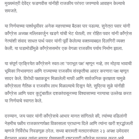
मुख्यमंत्री देवेंद्र फडणवीस यांनीही राजकीय परंपरा जपण्याचे आवाहन केल्याचे
समजते.
या निर्णयाच्या पार्श्वभूमीवर अनेक महत्त्वाच्या बैठका पार पडल्या. सुनेत्रा पवार यांनी
काँग्रेस अध्यक्ष मल्लिकार्जुन खडगे यांची भेट घेतली, तर रोहित पवार यांनी काँग्रेस
नेत्यांशी संवाद साधत पार्थ पवार यांनी पूर्वी केलेल्या वक्तव्याबद्दल दिलगिरी व्यक्त
केली. या घडामोडींमुळे काँग्रेससमोर एक वेगळा राजकीय पर्याय निर्माण झाला.
या संपूर्ण प्रक्रियेत काँग्रेसने स्वतःला ‘पराभूत पक्ष’ म्हणून नव्हे, तर मोठ्या भावाची
भूमिका निभावणारा आणि राज्याच्या राजकीय संस्कृतीचा आदर करणारा पक्ष म्हणून
सादर केले. विरोधी पक्षाकडून मिळालेली माफी आणि सार्वजनिक कृतज्ञता यामुळे
काँग्रेसला नैतिक व राजकीय लाभ मिळाल्याचे दिसून येते. सुप्रिया सुळे यांनीही
काँग्रेस आणि पवार कुटुंबातील दशकांपासूनच्या विश्वासाच्या नात्याचा उल्लेख करत
या निर्णयाचे स्वागत केले.
दरम्यान, जय पवार यांनी काँग्रेसचे आभार मानत सांगितले की, त्यांच्या वडिलांनी
नेहमीच पक्षीय राजकारणापेक्षा विकासाला प्राधान्य दिले आणि त्यांना खरी श्रद्धांजली
म्हणजे निर्विरोध निवडणूक ठरेल. सध्या बारामती मतदारसंघात २३ अपक्ष उमेदवार
मैदानात असून त्यांना माघार घेण्यासाठी राष्ट्रवादी काँग्रेस प्रयत्न करत आहे,