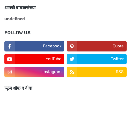
आमची वाचकसंख्या
u
n
d
e
f
n
e
d
FOLLOW US
Facebook
Quora
YouTube
Twitter
Instagram
RSS
न्यूज ऑफ द वीक