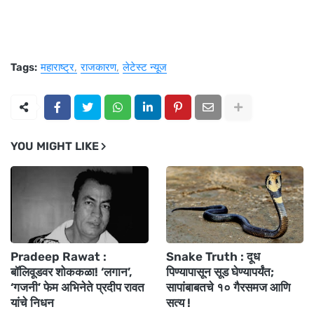
Tags:
महाराष्ट्र
राजकारण
लेटेस्ट न्यूज
YOU MIGHT LIKE
Pradeep Rawat :
Snake Truth : दूध
बॉलिवूडवर शोककळा! ‘लगान’,
पिण्यापासून सूड घेण्यापर्यंत;
‘गजनी’ फेम अभिनेते प्रदीप रावत
सापांबाबतचे १० गैरसमज आणि
यांचे निधन
सत्य !