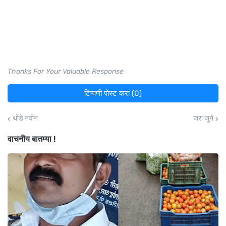
Thanks For Your Valuable Response
टिप्पणी पोस्ट करा (0)
थोडे नवीन
जरा जुने
वाचनीय बातम्या !