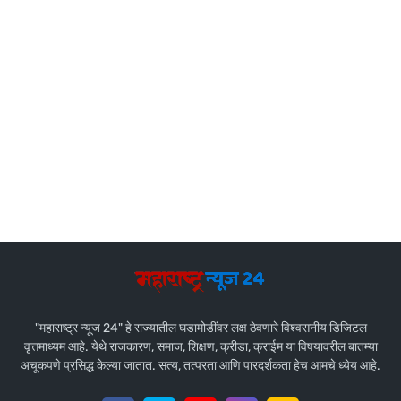
"महाराष्ट्र न्यूज 24" हे राज्यातील घडामोडींवर लक्ष ठेवणारे विश्वसनीय डिजिटल
वृत्तमाध्यम आहे. येथे राजकारण, समाज, शिक्षण, क्रीडा, क्राईम या विषयावरील बातम्या
अचूकपणे प्रसिद्ध केल्या जातात. सत्य, तत्परता आणि पारदर्शकता हेच आमचे ध्येय आहे.