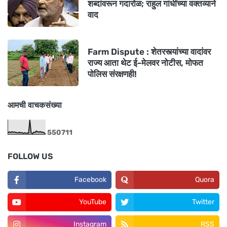
शब्दांवरून गदारोळ; राहुल गांधींच्या वक्तव्याने
वाद
Farm Dispute : शेतरस्त्यांच्या वादांवर
राज्य आता थेट ई-मेलवर नोटीस, मोफत
पोलिस संरक्षणही!
आमची वाचकसंख्या
5
5
0
7
1
1
FOLLOW US
Facebook
Quora
YouTube
Twitter
Instagram
RSS