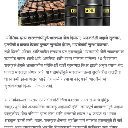
अमेरिका-इराण शस्त्रसंधीमुळे भारताला मोठा दिलासा; अडकलेली जहाजे सुटणार,
एलपीजी व कच्च्या तेलाचा पुरवठा सुरळीत होणार, भारतीयांची सुरक्षा वाढणार.
नवी दिल्ली: पश्चिम आशियातील तणावात घट झाल्यामुळे भारतासाठी मोठी सकारात्मक
घडामोड समोर आली आहे. अमेरिका आणि इराण यांच्यात झालेल्या १४ दिवसांच्या
शस्त्रसंधीमुळे आखातातील परिस्थिती काही प्रमाणात स्थिर झाली असून त्याचा थेट
फायदा भारताला होणार आहे. या घडामोडींमुळे भारताच्या ऊर्जा सुरक्षेवरील तातडीचा
धोका कमी झाला असून खाडी देशांमध्ये राहणाऱ्या कोट्यवधी भारतीयांच्या
सुरक्षेबाबतही दिलासा मिळाला आहे.
या संघर्षकाळात भारतासाठी सर्वात मोठी चिंता फारसचा आखात आणि होर्मुझ
सामुद्रधुनी येथे अडकलेल्या मालवाहू जहाजांची होती. तणावपूर्ण वातावरणामुळे जहाज
वाहतुकीवर मोठा परिणाम झाला होता आणि भारताची तब्बल १६ जहाजे या भागात
अडकून पडली होती. मात्र, शस्त्रसंधीनंतर सुरक्षित मार्ग उपलब्ध झाल्यामुळे ही सर्व
जहाजे आता टप्प्याटप्प्याने भारतीय किनाऱ्याकडे परतण्याची प्रक्रिया सुरू होणार