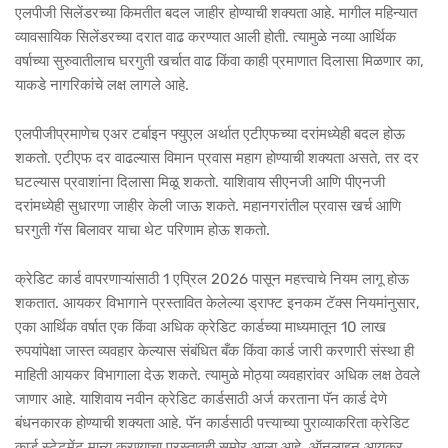
एलपीजी सिलेंडरच्या किमतीत बदल जाहीर होण्याची शक्यता आहे. मागील महिन्यात
व्यावसायिक सिलेंडरच्या दरात वाढ करण्यात आली होती. त्यामुळे नव्या आर्थिक
वर्षाच्या सुरुवातीलाच घरगुती खर्चात वाढ किंवा काही प्रमाणात दिलासा मिळणार का,
याकडे नागरिकांचे लक्ष लागले आहे.
एलपीजीप्रमाणेच एअर टर्बाइन फ्युएल अर्थात एटीएफच्या दरांमध्येही बदल होऊ
शकतो. एटीएफ दर वाढल्यास विमान प्रवास महाग होण्याची शक्यता असते, तर दर
घटल्यास प्रवाशांना दिलासा मिळू शकतो. याशिवाय सीएनजी आणि पीएनजी
दरांमध्येही सुधारणा जाहीर केली जाऊ शकते. महानगरांतील प्रवास खर्च आणि
घरगुती गॅस बिलावर याचा थेट परिणाम होऊ शकतो.
क्रेडिट कार्ड वापरणाऱ्यांसाठी 1 एप्रिल 2026 पासून महत्त्वाचे नियम लागू होऊ
शकतात. आयकर विभागाने प्रस्तावित केलेल्या ड्राफ्ट इनकम टॅक्स नियमांनुसार,
एका आर्थिक वर्षात एक किंवा अधिक क्रेडिट कार्डच्या माध्यमातून 10 लाख
रुपयांपेक्षा जास्त व्यवहार केल्यास संबंधित बँक किंवा कार्ड जारी करणारी संस्था ही
माहिती आयकर विभागाला देऊ शकते. त्यामुळे मोठ्या व्यवहारांवर अधिक लक्ष ठेवले
जाणार आहे. याशिवाय नवीन क्रेडिट कार्डसाठी अर्ज करताना पॅन कार्ड देणे
बंधनकारक होण्याची शक्यता आहे. पॅन कार्डसाठी पत्त्याच्या पुराव्याकरिता क्रेडिट
कार्ड स्टेटमेंट मान्य करण्याचा प्रस्तावही समोर आला आहे. ऑनलाइन आयकर