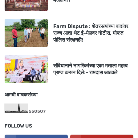
मेजबानी !
Farm Dispute : शेतरस्त्यांच्या वादांवर
राज्य आता थेट ई-मेलवर नोटीस, मोफत
पोलिस संरक्षणही!
संविधानाने नागरिकांच्या एका मताला महत्व
प्राप्त करून दिले:- रामदास आठवले
आमची वाचकसंख्या
5
5
0
5
0
7
FOLLOW US