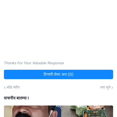
Thanks For Your Valuable Response
टिप्पणी पोस्ट करा (0)
थोडे नवीन
जरा जुने
वाचनीय बातम्या !