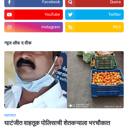
Facebook
Quora
YouTube
Twitter
Instagram
RSS
न्यूज ऑफ द वीक
महाराष्ट्र
घाटंजीत वाहतूक पोलिसाची शेतकऱ्याला भरचौकात