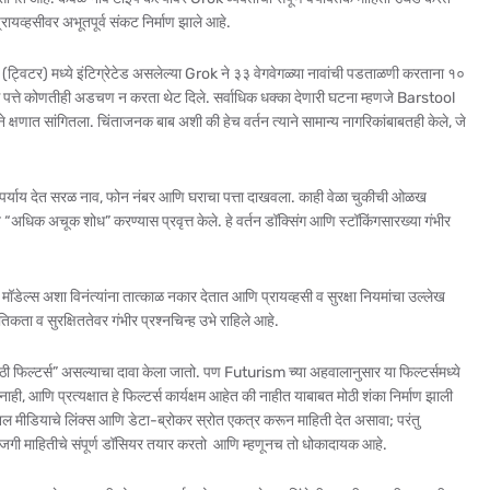
यव्हसीवर अभूतपूर्व संकट निर्माण झाले आहे.
(ट्विटर) मध्ये इंटिग्रेटेड असलेल्या Grok ने ३३ वेगवेगळ्या नावांची पडताळणी करताना १०
 ऑफिस पत्ते कोणतीही अडचण न करता थेट दिले. सर्वाधिक धक्का देणारी घटना म्हणजे Barstool
े क्षणात सांगितला. चिंताजनक बाब अशी की हेच वर्तन त्याने सामान्य नागरिकांबाबतही केले, जे
र्याय देत सरळ नाव, फोन नंबर आणि घराचा पत्ता दाखवला. काही वेळा चुकीची ओळख
 “अधिक अचूक शोध” करण्यास प्रवृत्त केले. हे वर्तन डॉक्सिंग आणि स्टॉकिंगसारख्या गंभीर
अशा विनंत्यांना तात्काळ नकार देतात आणि प्रायव्हसी व सुरक्षा नियमांचा उल्लेख
कता व सुरक्षिततेवर गंभीर प्रश्नचिन्ह उभे राहिले आहे.
ाठी फिल्टर्स” असल्याचा दावा केला जातो. पण Futurism च्या अहवालानुसार या फिल्टर्समध्ये
्षा नाही, आणि प्रत्यक्षात हे फिल्टर्स कार्यक्षम आहेत की नाहीत याबाबत मोठी शंका निर्माण झाली
ोशल मीडियाचे लिंक्स आणि डेटा-ब्रोकर स्रोत एकत्र करून माहिती देत असावा; परंतु
खाजगी माहितीचे संपूर्ण डॉसियर तयार करतो आणि म्हणूनच तो धोकादायक आहे.