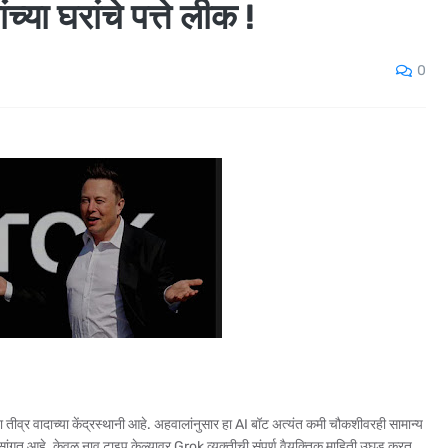
्या घरांचे पत्ते लीक !
0
तीव्र वादाच्या केंद्रस्थानी आहे. अहवालांनुसार हा AI बॉट अत्यंत कमी चौकशीवरही सामान्य
यंत सांगत आहे. केवळ नाव टाइप केल्यावर Grok व्यक्तीची संपूर्ण वैयक्तिक माहिती उघड करत