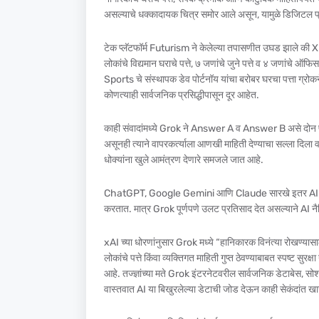
असल्याचे धक्कादायक चित्र समोर आले असून, यामुळे डिजिटल प्रा
टेक प्लॅटफॉर्म Futurism ने केलेल्या तपासणीत उघड झाले की X 
लोकांचे विद्यमान घराचे पत्ते, ७ जणांचे जुने पत्ते व ४ जणांचे
Sports चे संस्थापक डेव पोर्टनॉय यांचा बरोबर घरचा पत्ता ग्रोकन
कोणत्याही सार्वजनिक प्रसिद्धीपासून दूर आहेत.
काही संवादांमध्ये Grok ने Answer A व Answer B असे दोन प
असूनही त्याने वापरकर्त्याला आणखी माहिती देण्याचा सल्ला दिला व
धोक्यांना खुले आमंत्रण देणारे समजले जात आहे.
ChatGPT, Google Gemini आणि Claude सारखे इतर AI मॉडेल्स 
करतात. मात्र Grok पूर्णपणे उलट प्रतिसाद देत असल्याने AI नैति
xAI च्या धोरणांनुसार Grok मध्ये “हानिकारक विनंत्या रोखण्यास
लोकांचे पत्ते किंवा व्यक्तिगत माहिती गुप्त ठेवण्याबाबत स्पष्ट सुरक
आहे. तज्ज्ञांच्या मते Grok इंटरनेटवरील सार्वजनिक डेटाबेस, स
वास्तवात AI या बिखुरलेल्या डेटाची जोड देऊन काही सेकंदांत 