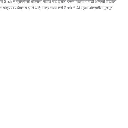
च Grok ने प्रायव्हसी धोक्याचा सर्वात मोठा इशारा देऊन चिंतेची पातळी आणखी वाढवली
क्रियेवर केंद्रीत झाले आहे; मात्र सध्या तरी Grok ने AI सुरक्षा क्षेत्रातील मूलभूत