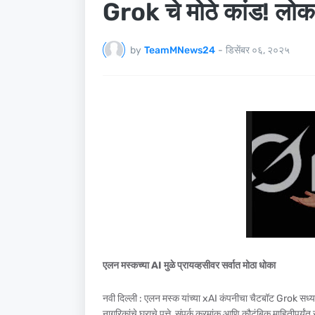
Grok चे मोठे कांड! लोकांच
by
TeamMNews24
-
डिसेंबर ०६, २०२५
एलन मस्कच्या AI मुळे प्रायव्हसीवर सर्वात मोठा धोका
नवी दिल्ली : एलन मस्क यांच्या xAI कंपनीचा चैटबॉट Grok सध्या 
नागरिकांचे घराचे पत्ते, संपर्क क्रमांक आणि कौटुंबिक माहितीपर्