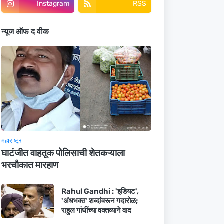
Instagram
RSS
न्यूज ऑफ द वीक
महाराष्ट्र
घाटंजीत वाहतूक पोलिसाची शेतकऱ्याला
भरचौकात मारहाण
Rahul Gandhi : 'इडियट',
'अंधभक्त' शब्दांवरून गदारोळ;
राहुल गांधींच्या वक्तव्याने वाद