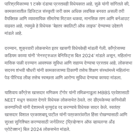
पारिश्रमिकाच्या 1 टक्के दंडाचा प्रस्तावही विधेयकात आहे. सुळे यांनी सांगितले की,
कामकाजातील डिजिटल संस्कृती जरी काम अधिक लवचिक बनवत असली तरी
वैयक्तिक आणि व्यावसायिक सीमारेषा मिटवत थकवा, मानसिक ताण आणि बर्नआउट
वाढवत आहे. त्यामुळे हे विधेयक ‘बेहतर क्वालिटी ऑफ लाइफ’ देण्याच्या उद्देशाने
मांडले आहे.
दरम्यान, शुक्रवारी लोकसभेत इतर खासगी विधेयकेही मांडली गेली. काँग्रेसच्या
कडियम काव्या यांनी ‘मेनस्ट्रुअल बेनिफिट्स बिल 2024’ मांडले असून, महिलांना
मासिक पाळी दरम्यान आवश्यक सुविधा आणि सहाय्य देण्याचा प्रस्ताव आहे. लोकसभा
सदस्य शंभवी चौधरी यांनी कामकाजाच्या ठिकाणी तसेच शिक्षण संस्थांमध्ये महिलांना
पेड पीरियड लीव्ह तसेच स्वच्छता आणि आरोग्य सुविधा देण्याचा कायदा मांडला.
याशिवाय काँग्रेस खासदार मणिकम टॅगोर यांनी तमिळनाडूला MBBS प्रवेशासाठी
NEET मधून सवलत देणारे विधेयक लोकसभेत ठेवले. तर डीएमकेच्या कनिमोळी
करुणानिधी यांनी देशामध्ये मृत्युदंड रद्द करण्याचे विधेयक सादर केले. स्वतंत्र
खासदार विशाल प्रकाशबापू पाटील यांनी पत्रकारांवरील हिंसा रोखण्यासाठी आणि
सुरक्षा सुनिश्चित करण्यासाठी जर्नलिस्ट (प्रिव्हेन्शन ऑफ व्हायलन्स अँड
प्रोटेक्शन) बिल 2024 लोकसभेत मांडले.