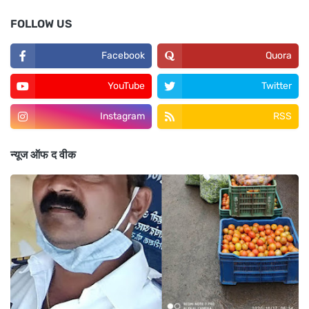
FOLLOW US
Facebook
Quora
YouTube
Twitter
Instagram
RSS
न्यूज ऑफ द वीक