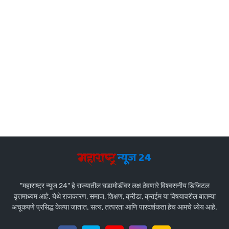
"महाराष्ट्र न्यूज 24" हे राज्यातील घडामोडींवर लक्ष ठेवणारे विश्वसनीय डिजिटल
वृत्तमाध्यम आहे. येथे राजकारण, समाज, शिक्षण, क्रीडा, क्राईम या विषयावरील बातम्या
अचूकपणे प्रसिद्ध केल्या जातात. सत्य, तत्परता आणि पारदर्शकता हेच आमचे ध्येय आहे.