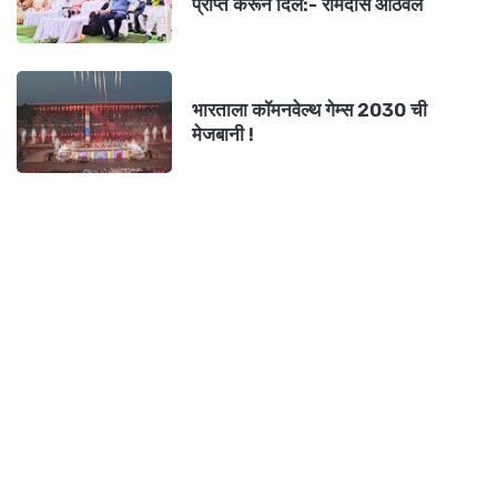
प्राप्त करून दिले:- रामदास आठवले
भारताला कॉमनवेल्थ गेम्स 2030 ची
मेजबानी !