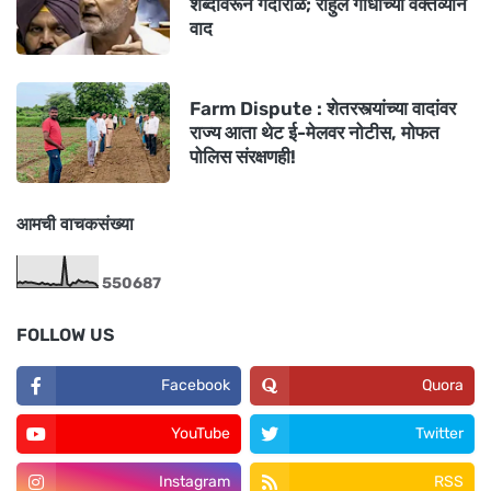
शब्दांवरून गदारोळ; राहुल गांधींच्या वक्तव्याने
वाद
Farm Dispute : शेतरस्त्यांच्या वादांवर
राज्य आता थेट ई-मेलवर नोटीस, मोफत
पोलिस संरक्षणही!
आमची वाचकसंख्या
5
5
0
6
8
7
FOLLOW US
Facebook
Quora
YouTube
Twitter
Instagram
RSS