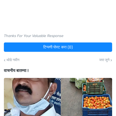
Thanks For Your Valuable Response
टिप्पणी पोस्ट करा (0)
थोडे नवीन
जरा जुने
वाचनीय बातम्या !