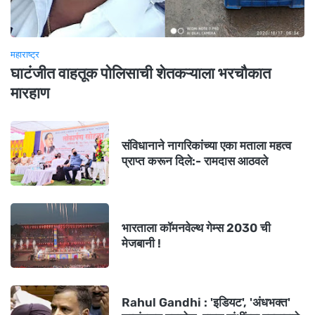
महाराष्ट्र
घाटंजीत वाहतूक पोलिसाची शेतकऱ्याला भरचौकात
मारहाण
संविधानाने नागरिकांच्या एका मताला महत्व
प्राप्त करून दिले:- रामदास आठवले
भारताला कॉमनवेल्थ गेम्स 2030 ची
मेजबानी !
Rahul Gandhi : 'इडियट', 'अंधभक्त'