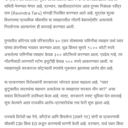
समिती नेमण्यात येणार आहे. दरम्यान, तहसीलदारांनंतर आता दुय्यम निबंधक रवींद्र
तारु (Ravindra Taru) यांनाही निलंबित करण्यात आले आहे. मुद्रांक शुल्क
विभागाच्या प्राथमिक चौकशीत या व्यवहारातील नोंदणी बेकायदेशीर असल्याचे
निदर्शनास आल्यानंतर ही कारवाई करण्यात आली.
पुण्यातील कोरेगाव पार्क परिसरातील ४० एकर मोक्याच्या जमिनीचा व्यवहार पार्थ पवार
यांच्या कंपनीच्या नावावर करण्यात आला. मूळ किंमत सुमारे १८०० कोटी रुपये
असलेल्या जमिनीचा व्यवहार केवळ ३०० कोटींमध्ये करण्यात आला. एवढेच नव्हे, तर
नोंदणीसाठी लागणारी स्टॅम्प ड्युटीही केवळ ५०० रुपये आकारण्यात आली. या
व्यवहारामुळे सरकारला कोट्यवधी रुपयांचे नुकसान झाल्याचा आरोप होत आहे.
या प्रकरणावर विरोधकांनी सरकारवर जोरदार हल्ला चढवला आहे. "पवार
कुटुंबातील सदस्यांचा सहभाग असलेल्या या व्यवहारात सरकार मौन का?" असा
सवाल विरोधकांनी उपस्थित केला आहे. मात्र, सरकारने स्पष्ट भूमिका घेत कारवाई
सुरू केल्याने आता राजकीय आरोप-प्रत्यारोपांचा नवा फेरी सुरू झाला आहे.
राज्याचे विरोधी पक्ष नेते, काँग्रेस आणि शिवसेना (ठाकरे गट) यांनी या प्रकरणाची
चौकशी CBI किंवा ED कडून करण्याची मागणी केली आहे. दरम्यान, पार्थ पवार किंवा