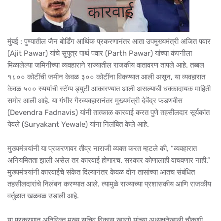
मुंबई : पुण्यातील जैन बोर्डिंग आर्थिक प्रकरणानंतर आता उपमुख्यमंत्री अजित पवार
(Ajit Pawar) यांचे सुपुत्र पार्थ पवार (Parth Pawar) यांच्या कंपनीला
मिळालेल्या जमिनीच्या व्यवहाराने राज्यातील राजकीय वातावरण तापले आहे. तब्बल
१८०० कोटींची जमीन केवळ ३०० कोटींना विकण्यात आली असून, या व्यवहारात
केवळ ५०० रुपयांची स्टॅम्प ड्युटी आकारण्यात आली असल्याची धक्कादायक माहिती
समोर आली आहे. या गंभीर गैरव्यवहारानंतर मुख्यमंत्री देवेंद्र फडणवीस
(Devendra Fadnavis) यांनी तात्काळ कारवाई करत पुणे तहसीलदार सूर्यकांत
येवले (Suryakant Yewale) यांना निलंबित केले आहे.
मुख्यमंत्र्यांनी या प्रकरणावर तीव्र नाराजी व्यक्त करत म्हटले की, “व्यवहारात
अनियमितता झाली असेल तर कारवाई होणारच. सरकार कोणालाही वाचवणार नाही.”
मुख्यमंत्र्यांनी कारवाईचे संकेत दिल्यानंतर केवळ दोन तासांच्या आतच संबंधित
तहसीलदारांचे निलंबन करण्यात आले. त्यामुळे राज्याच्या प्रशासकीय आणि राजकीय
वर्तुळात खळबळ उडाली आहे.
या प्रकरणात अतिरिक्त मुख्य सचिव विकास खारगे यांच्या अध्यक्षतेखाली चौकशी