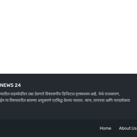
NEWS 24
ाज्यातील घडामोडींवर लक्ष ठेवणारे विश्वसनीय डिजिटल वृत्तमाध्यम आहे. येथे राजकारण,
ाईम या विषयावरील बातम्या अचूकपणे प्रसिद्ध केल्या जातात. सत्य, तत्परता आणि पारदर्शकता
Home
About Us