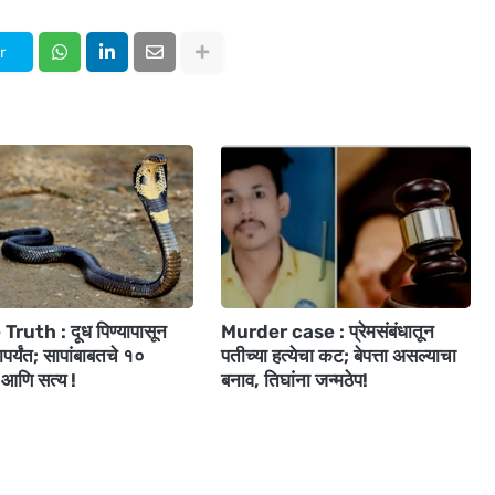
r
ruth : दूध पिण्यापासून
Murder case : प्रेमसंबंधातून
ापर्यंत; सापांबाबतचे १०
पतीच्या हत्येचा कट; बेपत्ता असल्याचा
आणि सत्य !
बनाव, तिघांना जन्मठेप!