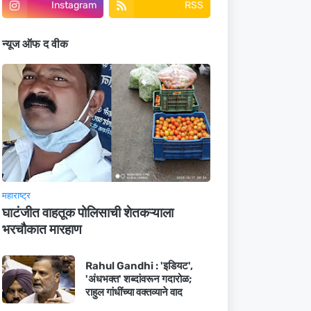
Instagram
RSS
न्यूज ऑफ द वीक
महाराष्ट्र
घाटंजीत वाहतूक पोलिसाची शेतकऱ्याला
भरचौकात मारहाण
Rahul Gandhi : 'इडियट',
'अंधभक्त' शब्दांवरून गदारोळ;
राहुल गांधींच्या वक्तव्याने वाद