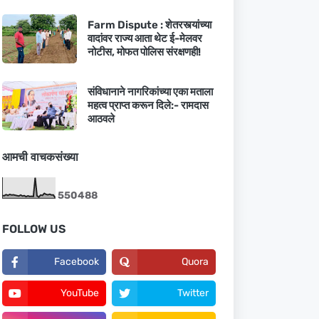
Farm Dispute : शेतरस्त्यांच्या
वादांवर राज्य आता थेट ई-मेलवर
नोटीस, मोफत पोलिस संरक्षणही!
संविधानाने नागरिकांच्या एका मताला
महत्व प्राप्त करून दिले:- रामदास
आठवले
आमची वाचकसंख्या
5
5
0
4
8
8
FOLLOW US
Facebook
Quora
YouTube
Twitter