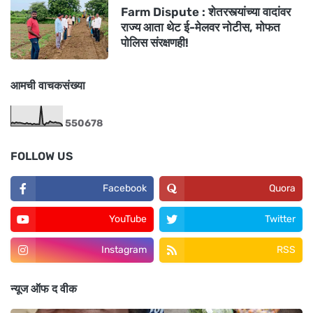
Farm Dispute : शेतरस्त्यांच्या वादांवर
राज्य आता थेट ई-मेलवर नोटीस, मोफत
पोलिस संरक्षणही!
आमची वाचकसंख्या
5
5
0
6
7
8
FOLLOW US
Facebook
Quora
YouTube
Twitter
Instagram
RSS
न्यूज ऑफ द वीक