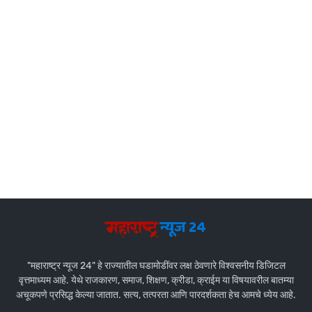
"महाराष्ट्र न्यूज 24" हे राज्यातील घडामोडींवर लक्ष ठेवणारे विश्वसनीय डिजिटल
वृत्तमाध्यम आहे. येथे राजकारण, समाज, शिक्षण, क्रीडा, क्राईम या विषयावरील बातम्या
अचूकपणे प्रसिद्ध केल्या जातात. सत्य, तत्परता आणि पारदर्शकता हेच आमचे ध्येय आहे.