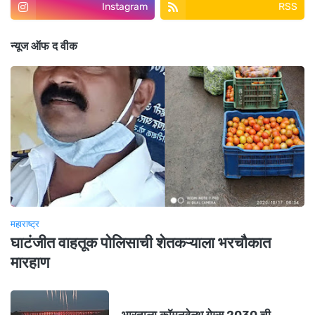
Instagram
RSS
न्यूज ऑफ द वीक
महाराष्ट्र
घाटंजीत वाहतूक पोलिसाची शेतकऱ्याला भरचौकात
मारहाण