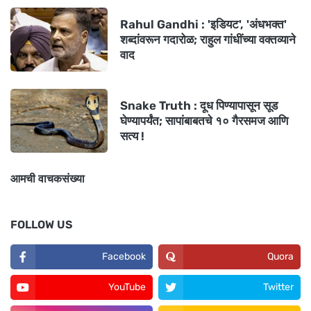
Rahul Gandhi : 'इडियट', 'अंधभक्त'
शब्दांवरून गदारोळ; राहुल गांधींच्या वक्तव्याने
वाद
Snake Truth : दूध पिण्यापासून सूड
घेण्यापर्यंत; सापांबाबतचे १० गैरसमज आणि
सत्य !
आमची वाचकसंख्या
FOLLOW US
Facebook
Quora
YouTube
Twitter