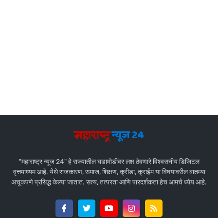
"महाराष्ट्र न्यूज 24" हे राज्यातील घडामोडींवर लक्ष ठेवणारे विश्वसनीय डिजिटल
वृत्तमाध्यम आहे. येथे राजकारण, समाज, शिक्षण, क्रीडा, क्राईम या विषयावरील बातम्या
अचूकपणे प्रसिद्ध केल्या जातात. सत्य, तत्परता आणि पारदर्शकता हेच आमचे ध्येय आहे.