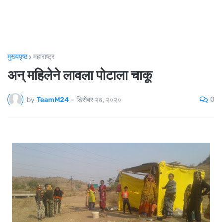
मुख्यपृष्ठ
महाराष्ट्र
अन् महिलेने लावला पोटाला चाकू
0
by
TeamM24
-
डिसेंबर २७, २०२०