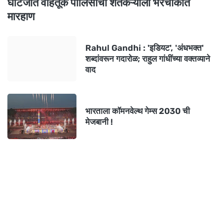
घाटंजीत वाहतूक पोलिसाची शेतकऱ्याला भरचौकात
मारहाण
Rahul Gandhi : 'इडियट', 'अंधभक्त'
शब्दांवरून गदारोळ; राहुल गांधींच्या वक्तव्याने
वाद
भारताला कॉमनवेल्थ गेम्स 2030 ची
मेजबानी !