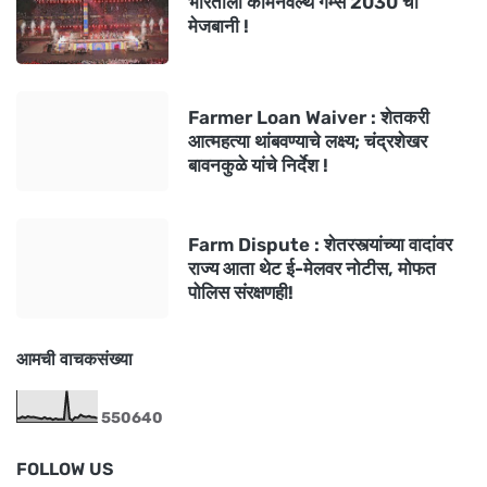
भारताला कॉमनवेल्थ गेम्स 2030 ची
मेजबानी !
Farmer Loan Waiver : शेतकरी
आत्महत्या थांबवण्याचे लक्ष्य; चंद्रशेखर
बावनकुळे यांचे निर्देश !
Farm Dispute : शेतरस्त्यांच्या वादांवर
राज्य आता थेट ई-मेलवर नोटीस, मोफत
पोलिस संरक्षणही!
आमची वाचकसंख्या
5
5
0
6
4
0
FOLLOW US