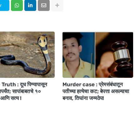
r
ruth : दूध पिण्यापासून
Murder case : प्रेमसंबंधातून
ापर्यंत; सापांबाबतचे १०
पतीच्या हत्येचा कट; बेपत्ता असल्याचा
आणि सत्य !
बनाव, तिघांना जन्मठेप!