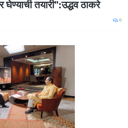
 घेण्याची तयारी":उद्धव ठाकरे
0