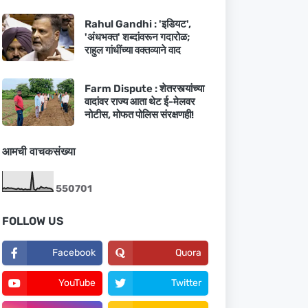
Rahul Gandhi : 'इडियट',
'अंधभक्त' शब्दांवरून गदारोळ;
राहुल गांधींच्या वक्तव्याने वाद
Farm Dispute : शेतरस्त्यांच्या
वादांवर राज्य आता थेट ई-मेलवर
नोटीस, मोफत पोलिस संरक्षणही!
आमची वाचकसंख्या
5
5
0
7
0
1
FOLLOW US
Facebook
Quora
YouTube
Twitter