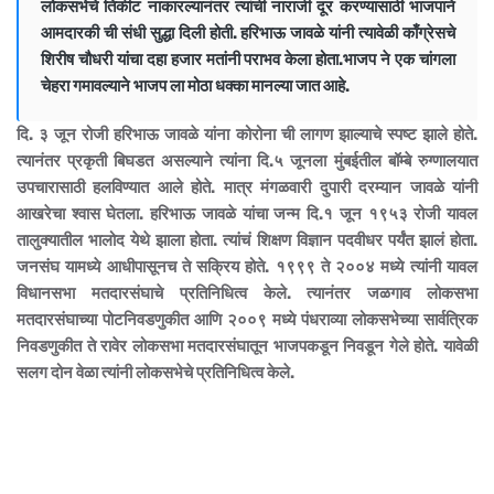
लोकसभेचे तिकीट नाकारल्यानंतर त्यांची नाराजी दूर करण्यासाठी भाजपाने
आमदारकी ची संधी सुद्धा दिली होती. हरिभाऊ जावळे यांनी त्यावेळी काँग्रेसचे
शिरीष चौधरी यांचा दहा हजार मतांनी पराभव केला होता.भाजप ने एक चांगला
चेहरा गमावल्याने भाजप ला मोठा धक्का मानल्या जात आहे.
दि. ३ जून रोजी हरिभाऊ जावळे यांना कोरोना ची लागण झाल्याचे स्पष्ट झाले होते.
त्यानंतर प्रकृती बिघडत असल्याने त्यांना दि.५ जूनला मुंबईतील बॉम्बे रुग्णालयात
उपचारासाठी हलविण्यात आले होते. मात्र मंगळवारी दुपारी दरम्यान जावळे यांनी
आखरेचा श्वास घेतला. हरिभाऊ जावळे यांचा जन्म दि.१ जून १९५३ रोजी यावल
तालुक्यातील भालोद येथे झाला होता. त्यांचं शिक्षण विज्ञान पदवीधर पर्यंत झालं होता.
जनसंघ यामध्ये आधीपासूनच ते सक्रिय होते. १९९९ ते २००४ मध्ये त्यांनी यावल
विधानसभा मतदारसंघाचे प्रतिनिधित्व केले. त्यानंतर जळगाव लोकसभा
मतदारसंघाच्या पोटनिवडणुकीत आणि २००९ मध्ये पंधराव्या लोकसभेच्या सार्वत्रिक
निवडणुकीत ते रावेर लोकसभा मतदारसंघातून भाजपकडून निवडून गेले होते. यावेळी
सलग दोन वेळा त्यांनी लोकसभेचे प्रतिनिधित्व केले.