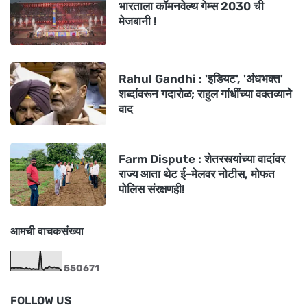
भारताला कॉमनवेल्थ गेम्स 2030 ची
मेजबानी !
Rahul Gandhi : 'इडियट', 'अंधभक्त'
शब्दांवरून गदारोळ; राहुल गांधींच्या वक्तव्याने
वाद
Farm Dispute : शेतरस्त्यांच्या वादांवर
राज्य आता थेट ई-मेलवर नोटीस, मोफत
पोलिस संरक्षणही!
आमची वाचकसंख्या
5
5
0
6
7
1
FOLLOW US