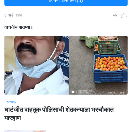
टिप्पणी पोस्ट करा (0)
थोडे नवीन
जरा जुने
वाचनीय बातम्या !
महाराष्ट्र
घाटंजीत वाहतूक पोलिसाची शेतकऱ्याला भरचौकात
मारहाण