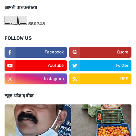
आमची वाचकसंख्या
5
5
0
7
4
8
FOLLOW US
Facebook
Quora
YouTube
Twitter
Instagram
RSS
न्यूज ऑफ द वीक