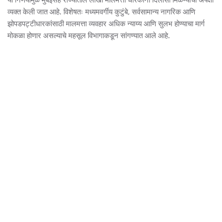
या निर्णयामुळे मुंबईसह राज्यातील लाखो मालमत्ता धारकांना दिलासा मिळण्याची अपेक्षा
व्यक्त केली जात आहे. विशेषतः मध्यमवर्गीय कुटुंबे, सर्वसामान्य नागरिक आणि
झोपडपट्टीधारकांसाठी मालमत्ता व्यवहार अधिक न्याय्य आणि सुलभ होण्याचा मार्ग
मोकळा होणार असल्याचे महसूल विभागाकडून सांगण्यात आले आहे.