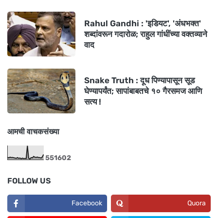
Rahul Gandhi : 'इडियट', 'अंधभक्त'
शब्दांवरून गदारोळ; राहुल गांधींच्या वक्तव्याने
वाद
Snake Truth : दूध पिण्यापासून सूड
घेण्यापर्यंत; सापांबाबतचे १० गैरसमज आणि
सत्य !
आमची वाचकसंख्या
5
5
1
6
0
2
FOLLOW US
Facebook
Quora