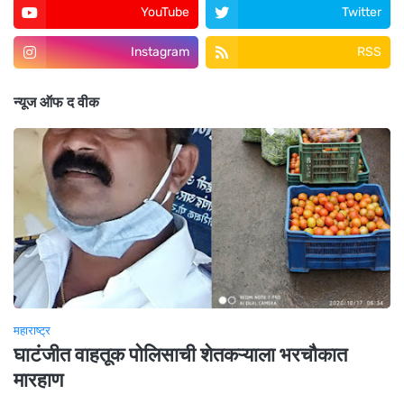
YouTube
Twitter
Instagram
RSS
न्यूज ऑफ द वीक
महाराष्ट्र
घाटंजीत वाहतूक पोलिसाची शेतकऱ्याला भरचौकात
मारहाण