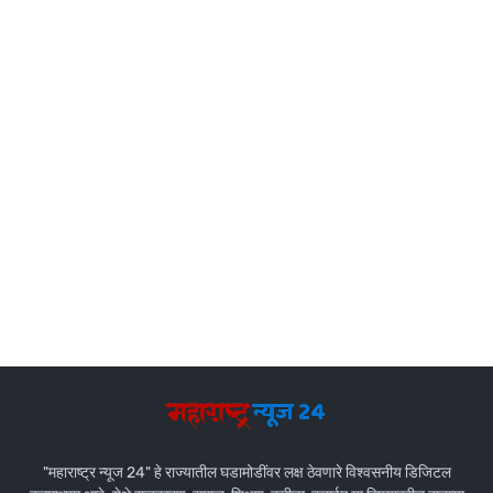
"महाराष्ट्र न्यूज 24" हे राज्यातील घडामोडींवर लक्ष ठेवणारे विश्वसनीय डिजिटल