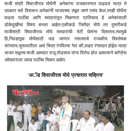
माजी मंत्री शिवाजीराव मोघेंनी अनेकांना राजकारणात वाढवलं मात्र ते
उपकार सर्व विसरून अनेकांनी भाजपच्या तंबूत जाणं पसंद केलं.तरही मोघेंना
वाढता पाठींबा आणि मतदारांतून मिळणारा प्रतिसाद हे अनेकांसाठी
डोकेदुखीचा विषय बनला आहेत.एकीकडे जितेंद्र मोघे तर दुसरीकडे
माजीमंत्री शिवाजीराव मोघे मतदारांची भेटी घेतांना दिसताय.त्यामुळे
हि,निवडणूक मोघेंसाठी जड जाणार नसल्याचे राजकीय विश्लेषक
सांगताय.सुरूवातीला असं चित्र रंगविल्या गेलं की,लढत रंगतदार होईल मात्र
भाजप मधूनच माजी आमदार राजू तोडसाम यांना विरोध होत असल्याने काॅग्रेस
उमेदवाराला उघड पाठींबा मिळत आहेत.
'अॅड शिवाजीराव मोघे प्रचारात सक्रिय'