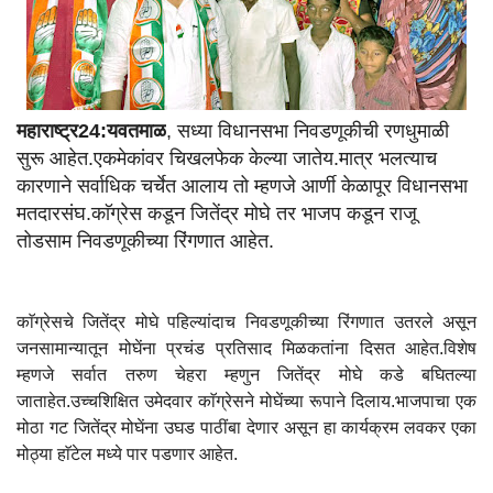
महाराष्ट्र24:यवतमाळ
, सध्या विधानसभा निवडणूकीची रणधुमाळी
सुरू आहेत.एकमेकांवर चिखलफेक केल्या जातेय.मात्र भलत्याच
कारणाने सर्वाधिक चर्चेत आलाय तो म्हणजे आर्णी केळापूर विधानसभा
मतदारसंघ.काॅग्रेस कडून जितेंद्र मोघे तर भाजप कडून राजू
तोडसाम निवडणूकीच्या रिंगणात आहेत.
काॅग्रेसचे जितेंद्र मोघे पहिल्यांदाच निवडणूकीच्या रिंगणात उतरले असून
जनसामान्यातून मोघेंना प्रचंड प्रतिसाद मिळकतांना दिसत आहेत.विशेष
म्हणजे सर्वात तरुण चेहरा म्हणुन जितेंद्र मोघे कडे बघितल्या
जाताहेत.उच्चशिक्षित उमेदवार काॅग्रेसने मोघेंच्या रूपाने दिलाय.भाजपाचा एक
मोठा गट जितेंद्र मोघेंना उघड पाठींबा देणार असून हा कार्यक्रम लवकर एका
मोठ्या हाॅटेल मध्ये पार पडणार आहेत.