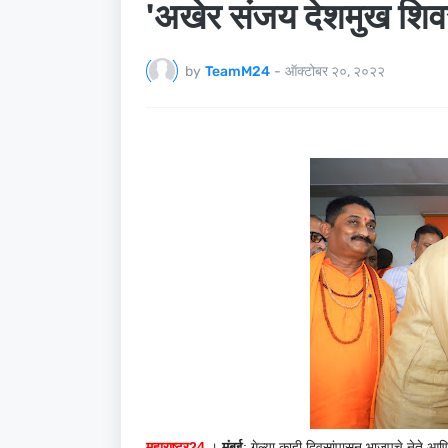
'अखेर संजय देशमुख शिवस
by
TeamM24
-
ऑक्टोबर २०, २०२२
महाराष्ट्र24
।
मुंबई
: गेल्या काही दिवसांपासून भाजपचे नेते आणि