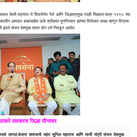
रूवात केली.तद्नंतर ते शिवसेनेत गेले आणि जिल्हाप्रमुख पदही मिळवलं.मात्र १९९५ च्या
कालीन आमदार बाळासाहेब ऊर्फ श्रीकांत मुनगिनवार ह्यांच्या विरोधात अपक्ष म्हणुन दिग्रस-
ी झाले.संजय देशमुख सलग दोन टर्म निवडून आलेत.
ख ठाकरे लवकरच जिल्हा दौऱ्यावर
 करावं लागलं.बंजारा समाजाचे महंत सुनिल महाराज आणि माजी मंत्री संजय देशमुख