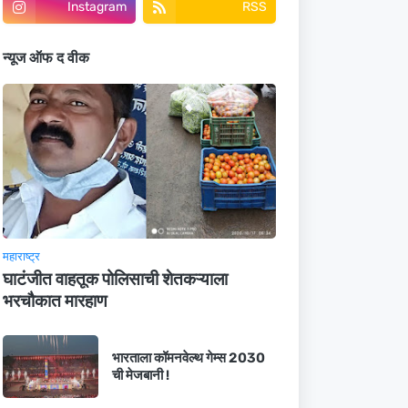
Instagram
RSS
न्यूज ऑफ द वीक
महाराष्ट्र
घाटंजीत वाहतूक पोलिसाची शेतकऱ्याला
भरचौकात मारहाण
भारताला कॉमनवेल्थ गेम्स 2030
ची मेजबानी !