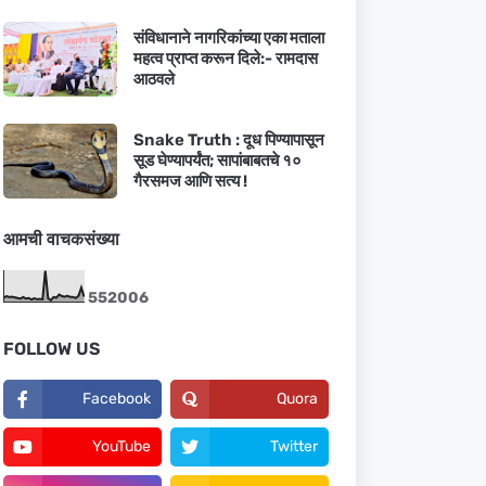
संविधानाने नागरिकांच्या एका मताला
महत्व प्राप्त करून दिले:- रामदास
आठवले
Snake Truth : दूध पिण्यापासून
सूड घेण्यापर्यंत; सापांबाबतचे १०
गैरसमज आणि सत्य !
आमची वाचकसंख्या
5
5
2
0
0
6
FOLLOW US
Facebook
Quora
YouTube
Twitter