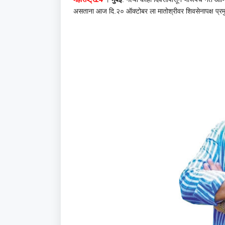
असताना आज दि.२० ऑक्टोबर ला मातोश्रीवर शिवसेनापक्ष प्रमुख उ