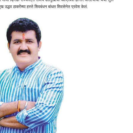
द्धव ठाकरेंच्या हस्ते शिवबंधन बांधत शिवसेनेत प्रवेश केलं.