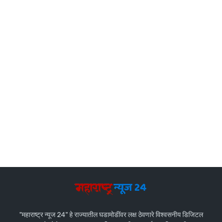
"महाराष्ट्र न्यूज 24" हे राज्यातील घडामोडींवर लक्ष ठेवणारे विश्वसनीय डिजिटल