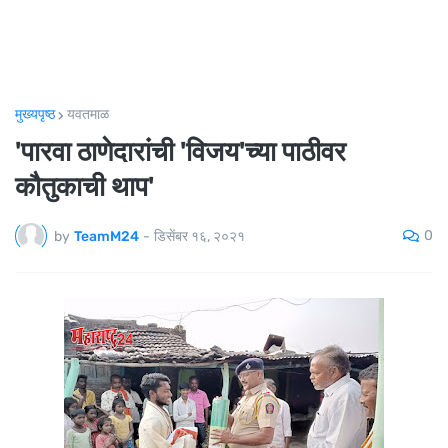
मुख्यपृष्ठ
यवतमाळ
'पारवा ठाणेदारांची 'विजय'च्या पाठीवर
कौतुकाची थाप'
0
by
TeamM24
-
डिसेंबर १६, २०२१