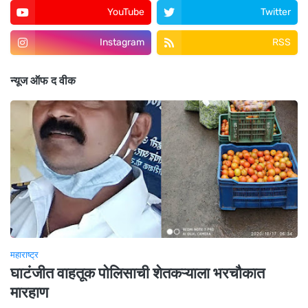
YouTube
Twitter
Instagram
RSS
न्यूज ऑफ द वीक
महाराष्ट्र
घाटंजीत वाहतूक पोलिसाची शेतकऱ्याला भरचौकात
मारहाण