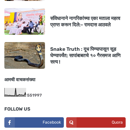
संविधानाने नागरिकांच्या एका मताला महत्व
प्राप्त करून दिले:- रामदास आठवले
Snake Truth : दूध पिण्यापासून सूड
घेण्यापर्यंत; सापांबाबतचे १० गैरसमज आणि
सत्य !
आमची वाचकसंख्या
5
5
1
9
9
7
FOLLOW US
Facebook
Quora