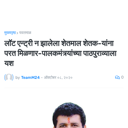
मुख्यपृष्ठ
यवतमाळ
लॉट एन्ट्री न झालेला शेतमाल शेतक-यांना
परत मिळणार-पालकमंत्र्यांच्या पाठपुराव्याला
यश
0
by
TeamM24
-
ऑक्टोबर ०८, २०२०