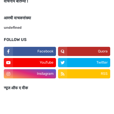
वाचनीय बातम्या !
आमची वाचकसंख्या
u
n
d
e
f
n
e
d
FOLLOW US
Facebook
Quora
YouTube
Twitter
Instagram
RSS
न्यूज ऑफ द वीक