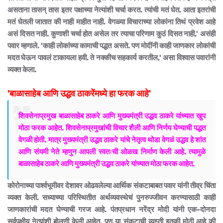
असताना तासन् तास इतर पक्षाच्या नेत्यांशी चर्चा करत. त्यांची मतं घेत. आता इतरांची
मतं घेतली जातात की नाही माहीत नाही. वेगळ्या विचाराच्या लोकांना तिथं प्रवेश आहे
असं दिसत नाही. कुणाशी चर्चा होत असेल तर त्याचा परिणाम कुठं दिसत नाही,' असंही
पवार म्हणाले. 'काही लोकांच्या कामाची पद्धत असते. पण मोदींनी काही जाणकार लोकांची
मदत घेऊन पावलं टाकायला हवी. ते नक्कीच सहकार्य करतील,' असा विश्वास पवारांनी
व्यक्त केला.
'बाळासाहेब आणि उद्धव ठाकरेंमध्ये हा फरक आहे'
शिवसेनाप्रमुख बाळासाहेब ठाकरे आणि मुख्यमंत्री उद्धव ठाकरे यांच्यात खुप
मोठा फरक आहेत. शिवसेनाप्रमुखांची विचार शैली आणि निर्णय घेण्याची पद्धत
वेगळी होती. मात्र मुख्यमंत्री उद्धव ठाकरे यांचे नेतृत्व थोडा वेगळं उद्धव हे शांत
आणि संयमी नेते म्हणुन आपली स्वतःची ओळख निर्माण केली आहे. त्यामुळे
बाळासाहेब ठाकरे आणि मुख्यमंत्री उद्धव ठाकरे यांच्यात मोठा फरक आहेत.
कोरोनाच्या पार्श्वभूमीवर देशावर ओढवलेल्या आर्थिक संकटाबाबत पवार यांनी तीव्र चिंता
व्यक्त केली. सध्याच्या परिस्थितीत अर्थव्यवस्थेचं पुनरुज्जीवन करण्यासाठी काही
जाणकारांची मदत घेण्याची गरज आहे. पंतप्रधान नरेंद्र मोदी यांनी एक-दोनदा
सर्वपक्षीय नेत्यांशी बोलणी केली आहेत. पण या संकटाची व्याप्ती इतकी मोठी आहे की