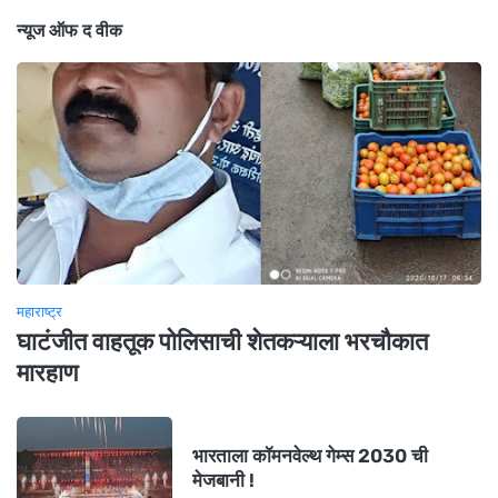
न्यूज ऑफ द वीक
महाराष्ट्र
घाटंजीत वाहतूक पोलिसाची शेतकऱ्याला भरचौकात
मारहाण
भारताला कॉमनवेल्थ गेम्स 2030 ची
मेजबानी !