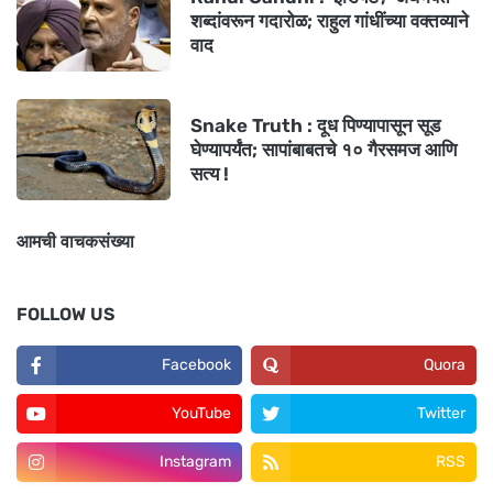
शब्दांवरून गदारोळ; राहुल गांधींच्या वक्तव्याने
वाद
Snake Truth : दूध पिण्यापासून सूड
घेण्यापर्यंत; सापांबाबतचे १० गैरसमज आणि
सत्य !
आमची वाचकसंख्या
FOLLOW US
Facebook
Quora
YouTube
Twitter
Instagram
RSS