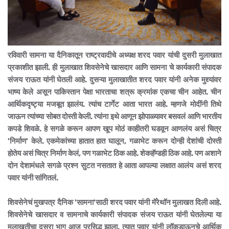
रविवारी सामना या दैनिकातून राष्ट्रवादीचे अध्यक्ष शरद पवार यांची दुसरी मुलाखात
प्रकाशीत झाली. ही मुलाखात शिवसेनेचे खासदार आणि सामना चे कार्यकारी संपादक
संजय राऊत यांनी घेतली आहे. दुसऱ्या मुलाखातीत शरद पवार यांनी अनेक मुद्द्यांवर
भाष्य केले असून पाकिस्तान पेक्षा भारताचा शत्रू क्रमांक एकचा चीन आहेत. चीन
आर्थिकदृष्ट्या मजबूत झालंय. त्यांच टार्गेट आता भारत आहे. म्हणजे मोदींनी तिथे
जाऊन त्यांच्या सोबत दोस्ती केली. त्यांना इथे आणून झोपाळ्यावर बसवलं आणि भारतीय
कपडे शिवळे. हे सगळे करून आपण खूप मोठं काहीतरी घडवून आणलंय असं चित्र
'निर्माण' केले. एकमेकांच्या हातात हात घालून, गळाभेट करून दोन्ही देशांची दोस्ती
होतेय असं चित्र निर्माण केलं, पण गळाभेट ठिक आहे. शेकहॅण्डही ठिक आहे. पण अशाने
दोन देशामंधले सगळे प्रश्न सुटत नसतात हे आता आपल्या लक्षात आलंय असं शरद
पवार यांनी सांगितलं.
शिवसेनेचं मुखपत्र दैनिक 'सामना'साठी शरद पवार यांनी मॅरेथॉन मुलाखत दिली आहे.
शिवसेनेचे खासदार व सामनाचे कार्यकारी संपादक संजय राऊत यांनी घेतलेल्या या
मुलाखतीचा दुसरा भाग आज प्रसिद्ध झाला. त्यात पवार यांनी लॉकडाऊनचे आर्थिक