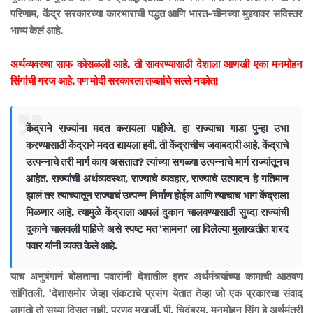
परिणाम, केंद्र सरकारच्या कारभाराची पद्धत आणि भारत-चीनच्या मुद्द्यावर सविस्तर
भाष्य केलं आहे.
अर्थव्यवस्था साफ कोसळली आहे. ती सावरण्यासाठी देशाला आणखी एका मनमोहन
सिंगांची गरज आहे. पण मोदी सरकारला तज्ज्ञांचे सल्ले नकोत!
केंद्राने राज्यांना मदत करायला पाहीजे. हा राज्याचा गाडा पुन्हा उभा
करण्यासाठी केंद्राने मदत द्यायला हवी. ती केंद्राचीच जवाबदारी आहे. केंद्राचे
उत्पन्नाचे तरी मार्ग काय असतात? त्यांच्या सगळ्या उत्पन्नाचे मार्ग राज्यांतूनच
आहेत. राज्यांची अर्थव्यवस्था, राज्याचे व्यवहार, राज्याचे उत्पादन हे गतिमान
झालं तर त्याच्यातून राज्याचं उत्पन्न निर्माण होईल आणि त्याचाच भाग केंद्राला
मिळणार आहे. त्यामुळे केंद्राला आपलं दुकान चालवण्यासाठी सुध्दा राज्यांची
दुकाने चालवली पाहिजे असे स्पष्ट मत 'सामना' ला दिलेल्या मुलाखतीत शरद
पवार यांनी व्यक्त केले आहे.
याच अनुषंगानं बोलताना पवारांनी देशातील इतर अर्थमंत्र्यांच्या कामाची आठवण
सांगितली. 'देशासमोर जेव्हा संकटाचे प्रसंग येतात तेव्हा जो एक प्रकारचा संवाद
लागतो तो सध्या दिसत नाही. प्रणव मुखर्जी, पी. चिदंबरम, मनमोहन सिंग हे अर्थमंत्री