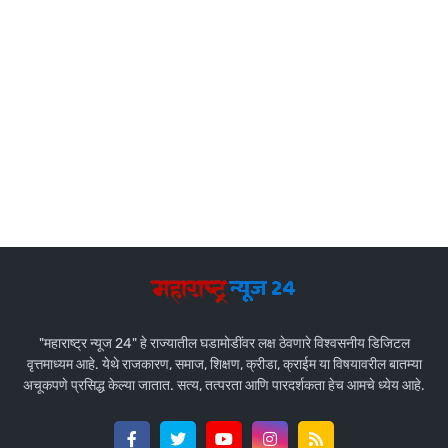
"महाराष्ट्र न्यूज 24" हे राज्यातील घडामोडींवर लक्ष ठेवणारे विश्वसनीय डिजिटल
वृत्तमाध्यम आहे. येथे राजकारण, समाज, शिक्षण, क्रीडा, क्राईम या विषयावरील बातम्या
अचूकपणे प्रसिद्ध केल्या जातात. सत्य, तत्परता आणि पारदर्शकता हेच आमचे ध्येय आहे.