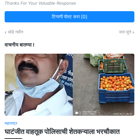
Thanks For Your Valuable Response
टिप्पणी पोस्ट करा (0)
थोडे नवीन
जरा जुने
वाचनीय बातम्या !
महाराष्ट्र
घाटंजीत वाहतूक पोलिसाची शेतकऱ्याला भरचौकात