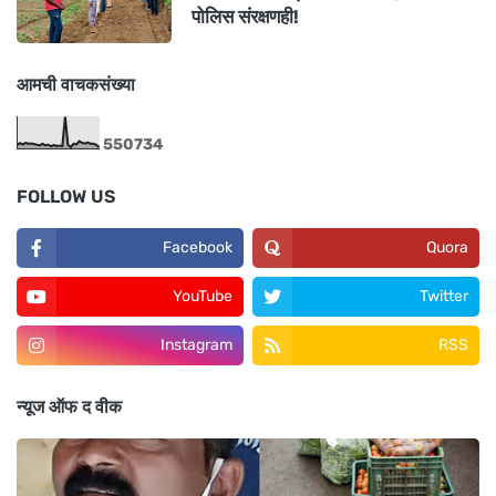
पोलिस संरक्षणही!
आमची वाचकसंख्या
5
5
0
7
3
4
FOLLOW US
Facebook
Quora
YouTube
Twitter
Instagram
RSS
न्यूज ऑफ द वीक