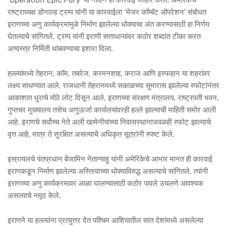
‘Operation Epic Fury’ या नावाने ही कारवाई जाहीर केली. अमेरिकेचे
राष्ट्राध्यक्ष डोनाल्ड ट्रम्प यांनी या कारवाईला ‘मेजर कॉम्बॅट ऑपरेशन’ संबोधत
इराणच्या अणु कार्यक्रमामुळे निर्माण झालेल्या धोक्याचा अंत करण्यासाठी हा निर्णय
घेतल्याचे सांगितले. ट्रम्प यांनी इराणी सत्ताधाऱ्यांवर कठोर शब्दांत टीका करत
अण्वस्त्र निर्मिती थांबवण्याचा इशारा दिला.
हल्ल्यांमध्ये तेहरान, कॉम, तबरेज, करमनशाह, कराज आणि इस्फहान या शहरांवर
लक्ष्य साधण्यात आले. राजधानी तेहरानमध्ये सकाळच्या सुमारास झालेल्या स्फोटांनंतर
आकाशात धुराचे मोठे लोट दिसून आले. इराणच्या संरक्षण मंत्रालय, राष्ट्रपती भवन,
गुप्तचर मुख्यालय तसेच अणुऊर्जा कार्यालयांवरही हल्ले झाल्याची माहिती समोर आली
आहे. इराणचे सर्वोच्च नेते अली खामेनीयांच्या निवासस्थानाजवळही स्फोट झाल्याचे
वृत्त आहे, मात्र ते सुरक्षित असल्याचे अधिकृत सूत्रांनी स्पष्ट केले.
इस्रायलचे पंतप्रधान बेंजामिन नेतान्याहू यांनी अमेरिकेचे आभार मानत ही कारवाई
इराणकडून निर्माण झालेल्या अस्तित्वाच्या धोक्याविरुद्ध असल्याचे सांगितले. त्यांनी
इराणच्या अणु कार्यक्रमावर आळा घालण्यासाठी कठोर पावले उचलणे आवश्यक
असल्याचे नमूद केले.
इराणने या हल्ल्यांना प्रत्युत्तर देत पश्चिम आशियातील सात देशांमध्ये असलेल्या