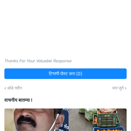
Thanks For Your Valuable Response
टिप्पणी पोस्ट करा (0)
थोडे नवीन
जरा जुने
वाचनीय बातम्या !