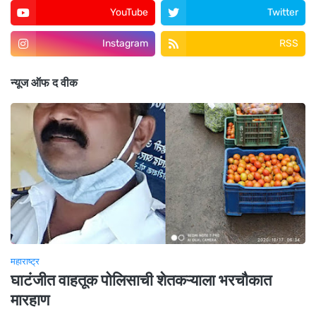
YouTube
Twitter
Instagram
RSS
न्यूज ऑफ द वीक
महाराष्ट्र
घाटंजीत वाहतूक पोलिसाची शेतकऱ्याला भरचौकात
मारहाण