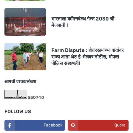
भारताला कॉमनवेल्थ गेम्स 2030 ची
मेजबानी !
Farm Dispute : शेतरस्त्यांच्या वादांवर
राज्य आता थेट ई-मेलवर नोटीस, मोफत
पोलिस संरक्षणही!
आमची वाचकसंख्या
5
5
0
7
4
0
FOLLOW US
Facebook
Quora