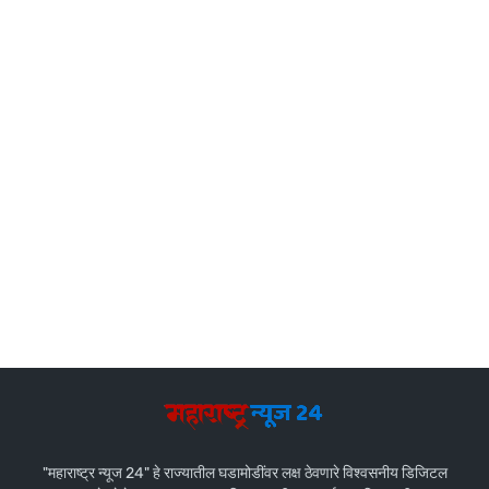
"महाराष्ट्र न्यूज 24" हे राज्यातील घडामोडींवर लक्ष ठेवणारे विश्वसनीय डिजिटल