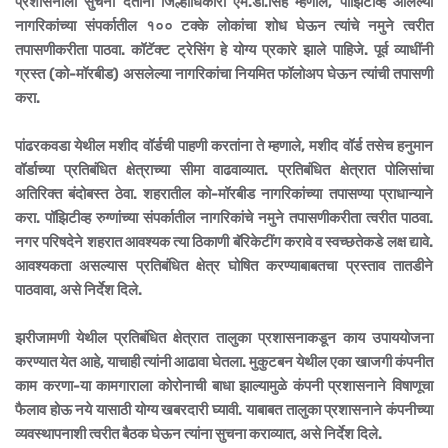
प्रशासनाला सुचना देतांना जिल्हाधिकारी एम.डी.सिंह म्हणाले,
पॉझिटीव्ह
आलेल्या
नागरिकांच्या संपर्कातील १०० टक्के लोकांचा शोध घेऊन त्यांचे नमुने त्वरीत
तपासणीकरीता पाठवा. कॉटॅक्ट ट्रेसिंग हे योग्य प्रकारे झाले पाहिजे. पूर्व व्याधींनी
ग्रस्त (को-मॉरबीड) असलेल्या नागरिकांचा नियमित फॉलोअप घेऊन त्यांची तपासणी
करा.
पांढरकवडा येथील मशीद वॉर्डची पाहणी करतांना ते म्हणाले, मशीद वॉर्ड तसेच हनुमान
वॉर्डाच्या प्रतिबंधित क्षेत्राच्या सीमा वाढवाव्यात. प्रतिबंधित क्षेत्रात पोलिसांचा
अतिरिक्त बंदोबस्त ठेवा. शहरातील को-मॉरबीड नागरिकांच्या तपासण्या प्राधान्याने
करा.
पॉझिटीव्ह
रुग्णांच्या संपर्कातील नागरिकांचे नमुने तपासणीकरीता त्वरीत पाठवा.
नगर परिषदेने शहरात आवश्यक त्या ठिकाणी बॅरिकेटींग करावे व स्वच्छतेकडे लक्ष द्यावे.
आवश्यकता असल्यास प्रतिबंधित क्षेत्र घोषित करण्याबाबतचा प्रस्ताव तातडीने
पाठवावा, असे निर्देश दिले.
झरीजामणी येथील प्रतिबंधित क्षेत्रात तालुका प्रशासनाकडून काय उपाययोजना
करण्यात येत आहे, याचाही त्यांनी आढावा घेतला. मुकुटबन येथील एका खाजगी कंपनीत
काम करणा-या कामगाराला कोरोनाची बाधा झाल्यामुळे कंपनी प्रशासनाने विषाणूचा
फैलाव होऊ नये यासाठी योग्य खबरदारी घ्यावी. याबाबत तालुका प्रशासनाने कंपनीच्या
व्यवस्थापनाशी त्वरीत बैठक घेऊन त्यांना सुचना कराव्यात, असे निर्देश दिले.