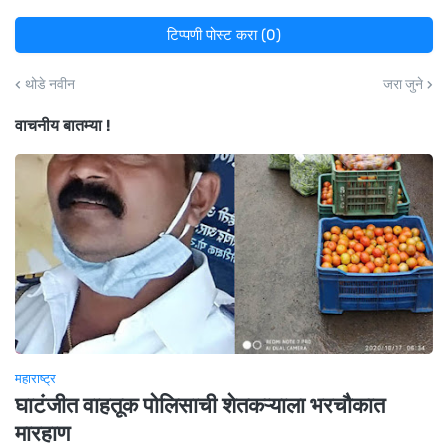
टिप्पणी पोस्ट करा (0)
थोडे नवीन
जरा जुने
वाचनीय बातम्या !
महाराष्ट्र
घाटंजीत वाहतूक पोलिसाची शेतकऱ्याला भरचौकात
मारहाण