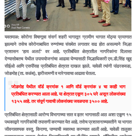
यवतमाळ: कोरोना विषाणूचा संसर्ग शहरी भागातून ग्रामीण भागात मोठ्या प्रमाणात
झाल्याने तसेच कोरोनाबाधित रुग्णांच्या संख्येत लगातार वाढ होत असल्याने जिल्हा
प्रशासन ‘हाय अलर्ट’ वर आहे. प्रतिबंधित क्षेत्रातील नागरिकांना दिलासा
देण्यासोबतच येथील उपाययोजनांचा आढावा घेण्यासाठी जिल्हाधिकारी एम.डी.सिंह खुद्द
सीईओ आणि एसपींसह प्रतिबंधित क्षेत्रात दाखल झाले. यावेळी त्यांनी पांढरकवडा,
जोडमोह (ता. कळंब), झरीजामणी व मारेगावाचा आढावा घेतला.
जोडमोह येथील वॉर्ड क्रमांक १ आणि वॉर्ड क्रमांक ४ चा काही भाग
प्रतिबंधित करण्यात आला आहे. या क्षेत्रात एकूण ३०५ घरे असून लोकसंख्या
१३५५ आहे. तर संपूर्ण गावाची लोकसंख्या जवळपास ३५०० आहे.
प्रतिबंधित क्षेत्रासाठी आरोग्य विभागाच्या सात व इतर भागासाठी आठ अशा एकूण १५
पथकाद्वारे नागरिकांची तपासणी करण्यात येत आहे. तसेच प्रशासनाच्यावतीने या भागात
जीवनावश्यक वस्तु, किराणा, पाण्याची व्यवस्था करण्यात आली आहे. यावेळी तालुका