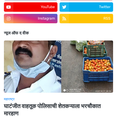
YouTube
Twitter
Instagram
RSS
न्यूज ऑफ द वीक
महाराष्ट्र
घाटंजीत वाहतूक पोलिसाची शेतकऱ्याला भरचौकात
मारहाण