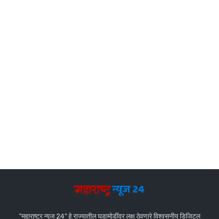
"महाराष्ट्र न्यूज 24" हे राज्यातील घडामोडींवर लक्ष ठेवणारे विश्वसनीय डिजिटल