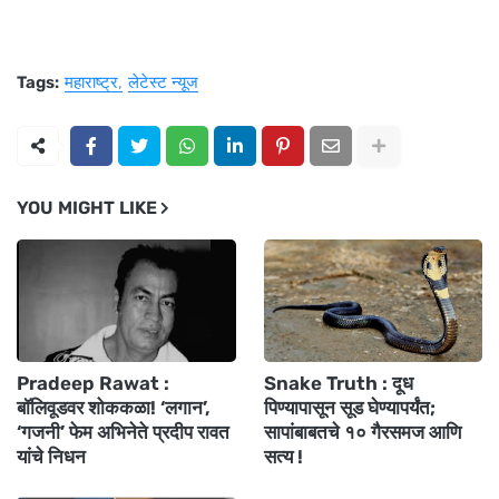
Tags:
महाराष्ट्र
लेटेस्ट न्यूज
YOU MIGHT LIKE
Pradeep Rawat :
Snake Truth : दूध
बॉलिवूडवर शोककळा! ‘लगान’,
पिण्यापासून सूड घेण्यापर्यंत;
‘गजनी’ फेम अभिनेते प्रदीप रावत
सापांबाबतचे १० गैरसमज आणि
यांचे निधन
सत्य !