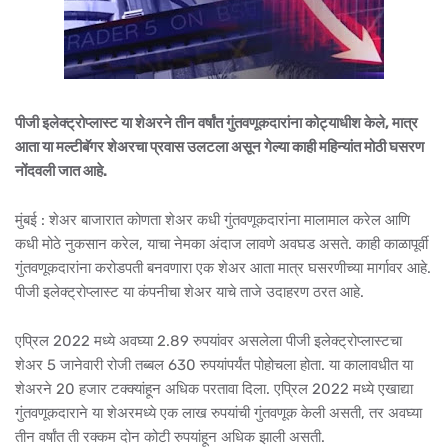
पीजी इलेक्ट्रोप्लास्ट या शेअरने तीन वर्षांत गुंतवणूकदारांना कोट्याधीश केले, मात्र
आता या मल्टीबॅगर शेअरचा प्रवास उलटला असून गेल्या काही महिन्यांत मोठी घसरण
नोंदवली जात आहे.
मुंबई : शेअर बाजारात कोणता शेअर कधी गुंतवणूकदारांना मालामाल करेल आणि
कधी मोठे नुकसान करेल, याचा नेमका अंदाज लावणे अवघड असते. काही काळापूर्वी
गुंतवणूकदारांना करोडपती बनवणारा एक शेअर आता मात्र घसरणीच्या मार्गावर आहे.
पीजी इलेक्ट्रोप्लास्ट या कंपनीचा शेअर याचे ताजे उदाहरण ठरत आहे.
एप्रिल 2022 मध्ये अवघ्या 2.89 रुपयांवर असलेला पीजी इलेक्ट्रोप्लास्टचा
शेअर 5 जानेवारी रोजी तब्बल 630 रुपयांपर्यंत पोहोचला होता. या कालावधीत या
शेअरने 20 हजार टक्क्यांहून अधिक परतावा दिला. एप्रिल 2022 मध्ये एखाद्या
गुंतवणूकदाराने या शेअरमध्ये एक लाख रुपयांची गुंतवणूक केली असती, तर अवघ्या
तीन वर्षांत ती रक्कम दोन कोटी रुपयांहून अधिक झाली असती.