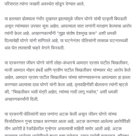
परिसरात त्यांना जखमी अवस्थेत सोडून देण्यात आले.
या हल्ल्यात डोक्याला गंभीर दुखापत झाल्यामुळे जीवन घोगरे यांची प्रकृती बिघडली
असून त्यांच्यावर उपचार सुरू आहेत. आपल्याला सात जणांनी मारहाण केल्याचा आरोप
त्यांनी केला आहे. अपहरणकर्त्यांनी “तुझा संतोष देशमुख करू” अशी धमकी
दिल्याचेही घोगरे यांनी सांगितले आहे. या घटनेनंतर पोलिसांनी तत्काळ घटनास्थळी
धाव घेत तपासाची चक्रे वेगाने फिरवली.
या प्रकरणात जीवन घोगरे यांनी लोहा-कंधारचे आमदार प्रताप पाटील चिखलीकर,
माजी आमदार मोहन हंबर्डे आणि प्रवीण पाटील चिखलीकर यांच्यावर थेट आरोप केले
आहेत. आमदार प्रताप पाटील चिखलीकर यांच्या सांगण्यावरूनच आपल्यावर हा हल्ला
करण्यात आल्याचा दावा घोगरे यांनी केला आहे. वृत्तवाहिनीशी बोलताना त्यांनी म्हटले
की, “चिखलीकर भावी मंत्री आहेत, त्यांच्या नादी लागू नकोस,” अशी धमकी
अपहरणकर्त्यांनी दिली.
या प्रकरणी पोलिसांनी सात जणांना अटक केली असून जीवन घोगरे यांच्या
फिर्यादीवरून गुन्हा दाखल करण्यात आला आहे. अटक करण्यात आलेल्या आरोपींपैकी
तीन आरोपी हे रेकॉर्डवरील गुन्हेगार असल्याची माहिती समोर आली आहे. अटक
करण्यात आलेल्या आरोपींमध्ये शुभम दत्ता सुनेवाड, राहुल मारोती दासरवाड, कौस्तुभ