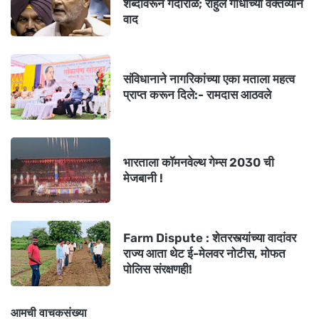
शब्दांवरून गदारोळ; राहुल गांधींच्या वक्तव्याने
वाद
संविधानाने नागरिकांच्या एका मताला महत्व
प्राप्त करून दिले:- रामदास आठवले
भारताला कॉमनवेल्थ गेम्स 2030 ची
मेजबानी !
Farm Dispute : शेतरस्त्यांच्या वादांवर
राज्य आता थेट ई-मेलवर नोटीस, मोफत
पोलिस संरक्षणही!
आमची वाचकसंख्या