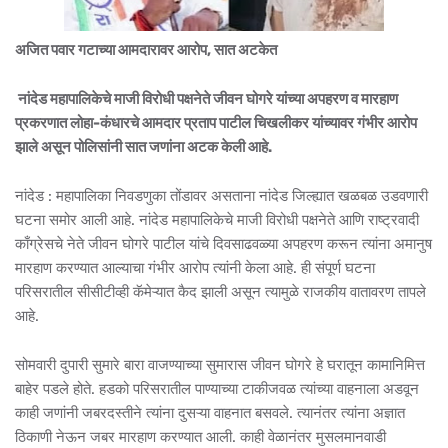
अजित पवार गटाच्या आमदारावर आरोप, सात अटकेत
नांदेड महापालिकेचे माजी विरोधी पक्षनेते जीवन घोगरे यांच्या अपहरण व मारहाण
प्रकरणात लोहा-कंधारचे आमदार प्रताप पाटील चिखलीकर यांच्यावर गंभीर आरोप
झाले असून पोलिसांनी सात जणांना अटक केली आहे.
नांदेड : महापालिका निवडणुका तोंडावर असताना नांदेड जिल्ह्यात खळबळ उडवणारी
घटना समोर आली आहे. नांदेड महापालिकेचे माजी विरोधी पक्षनेते आणि राष्ट्रवादी
काँग्रेसचे नेते जीवन घोगरे पाटील यांचे दिवसाढवळ्या अपहरण करून त्यांना अमानुष
मारहाण करण्यात आल्याचा गंभीर आरोप त्यांनी केला आहे. ही संपूर्ण घटना
परिसरातील सीसीटीव्ही कॅमेऱ्यात कैद झाली असून त्यामुळे राजकीय वातावरण तापले
आहे.
सोमवारी दुपारी सुमारे बारा वाजण्याच्या सुमारास जीवन घोगरे हे घरातून कामानिमित्त
बाहेर पडले होते. हडको परिसरातील पाण्याच्या टाकीजवळ त्यांच्या वाहनाला अडवून
काही जणांनी जबरदस्तीने त्यांना दुसऱ्या वाहनात बसवले. त्यानंतर त्यांना अज्ञात
ठिकाणी नेऊन जबर मारहाण करण्यात आली. काही वेळानंतर मुसलमानवाडी