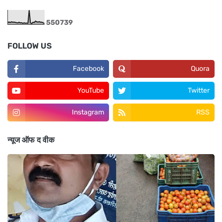
5
5
0
7
3
9
FOLLOW US
Facebook
Quora
YouTube
Twitter
Instagram
RSS
न्यूज ऑफ द वीक