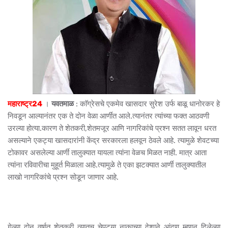
महाराष्ट्र24
।
यवतमाळ
: काॅग्रेसचे एकमेव खासदार सुरेश उर्फ बाळू धानोरकर हे
निवडून आल्यानंतर एक ते दोन वेळा आर्णीत आले.त्यानंतर त्यांच्या फक्त आठवणी
उरल्या होत्या.कारण ते शेतकरी,शेतमजूर आणि नागरिकांचे प्रश्न सतत लावून धरत
असल्याने एकट्या खासदारांनी केंद्र सरकारला हलवून ठेवले आहे. त्यामुळे शेवटच्या
टोकावर असलेल्या आर्णी तालुक्यात यायला त्यांना वेळच मिळत नाही. मात्र आता
त्यांना रविवारीचा मुहूर्त मिळाला आहे.त्यामुळे ते एका झटक्यात आर्णी तालुक्यातील
लाखो नागरिकांचे प्रश्न सोडून जाणार आहे.
गेल्या दोन वर्षात शेतकरी त्यातच चेपट्या नाकाच्या देशाने आंदण म्हणून दिलेल्या