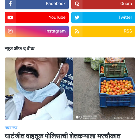
Facebook
Quora
YouTube
Twitter
Instagram
RSS
न्यूज ऑफ द वीक
महाराष्ट्र
घाटंजीत वाहतूक पोलिसाची शेतकऱ्याला भरचौकात