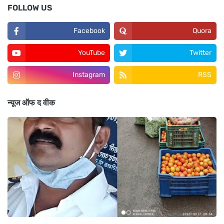
FOLLOW US
Facebook
Quora
YouTube
Twitter
Instagram
RSS
न्यूज ऑफ द वीक