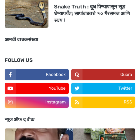
Snake Truth : दूध पिण्यापासून सूड
घेण्यापर्यंत; सापांबाबतचे १० गैरसमज आणि
सत्य !
आमची वाचकसंख्या
FOLLOW US
Facebook
Quora
YouTube
Twitter
Instagram
RSS
न्यूज ऑफ द वीक