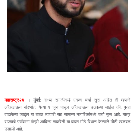
महाराष्ट्र२४
।
मुंबई
: सध्या सगळीकडे एकच चर्चा सुरू आहेत ती म्हणजे
लाॅकडाऊन संदर्भात. येत्या १ जुन पासून लाॅकडाऊन उठवल्या जाईल की, पुन्हा
वाढलेल्या जाईल या बाबत व्यापारी सह सामान्य नागरिकांमध्ये चर्चा सुरू आहे. मात्र
राज्याचे पर्यावरण मंत्री आदित्य ठाकरेंनी या बाबत मोठे विधान केल्याने मोठी खळबळ
उडाली आहे.