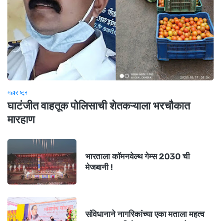
महाराष्ट्र
घाटंजीत वाहतूक पोलिसाची शेतकऱ्याला भरचौकात
मारहाण
भारताला कॉमनवेल्थ गेम्स 2030 ची
मेजबानी !
संविधानाने नागरिकांच्या एका मताला महत्व