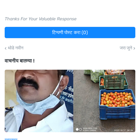
Thanks For Your Valuable Response
टिप्पणी पोस्ट करा (0)
थोडे नवीन
जरा जुने
वाचनीय बातम्या !
महाराष्ट्र