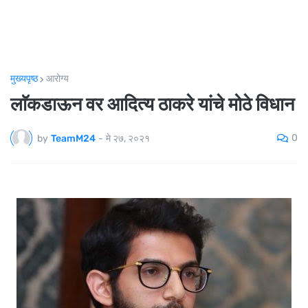
मुख्यपृष्ठ
आरोग्य
लाॅकडाऊन वर आदित्य ठाकरे यांचे मोठे विधान
0
by
TeamM24
-
मे २७, २०२१