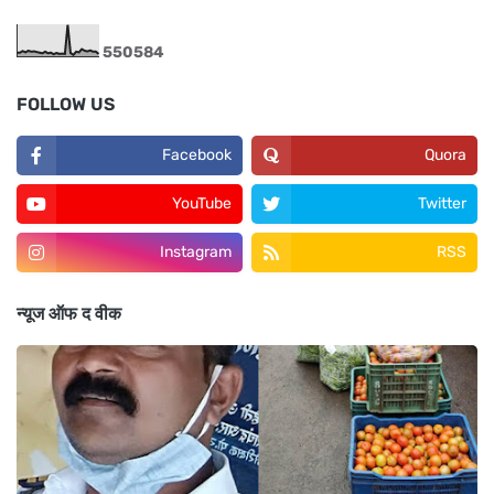
5
5
0
5
8
4
FOLLOW US
Facebook
Quora
YouTube
Twitter
Instagram
RSS
न्यूज ऑफ द वीक