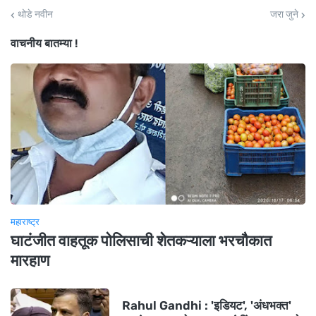
थोडे नवीन
जरा जुने
वाचनीय बातम्या !
महाराष्ट्र
घाटंजीत वाहतूक पोलिसाची शेतकऱ्याला भरचौकात
मारहाण
Rahul Gandhi : 'इडियट', 'अंधभक्त'