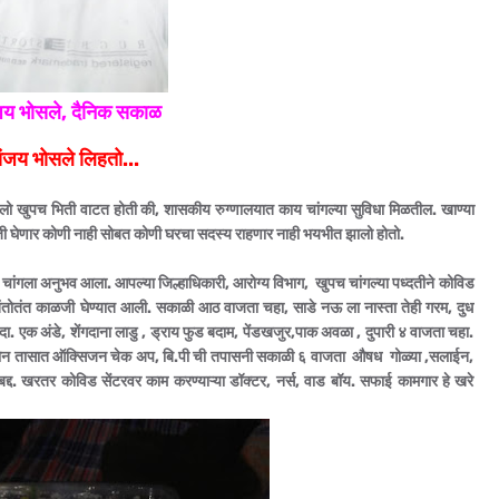
जय भोसले, दैनिक सकाळ
ंजय भोसले लिहतो...
 खुपच भिती वाटत होती की, शासकीय रुग्णालयात काय चांगल्या सुविधा मिळतील. खाण्या
ाळजी घेणार कोणी नाही सोबत कोणी घरचा सदस्य राहणार नाही भयभीत झालो होतो.
 चांगला अनुभव आला. आपल्या जिल्हाधिकारी, आरोग्य विभाग, खुपच चांगल्या पध्दतीने कोविड
 तंतोतंत काळजी घेण्यात आली. सकाळी आठ वाजता चहा, साडे नऊ ला नास्ता तेही गरम, दुध
दा. एक अंडे, शेंगदाना लाडु , ड्राय फुड बदाम, पेंडखजुर,पाक अवळा , दुपारी ४ वाजता चहा.
ा दर दोन तासात ऑक्सिजन चेक अप, बि.पी ची तपासनी सकाळी ६ वाजता औषध गोळ्या ,सलाईन,
बद्द. खरतर कोविड सेंटरवर काम करण्याऱ्या डॉक्टर, नर्स, वाड बॉय. सफाई कामगार हे खरे