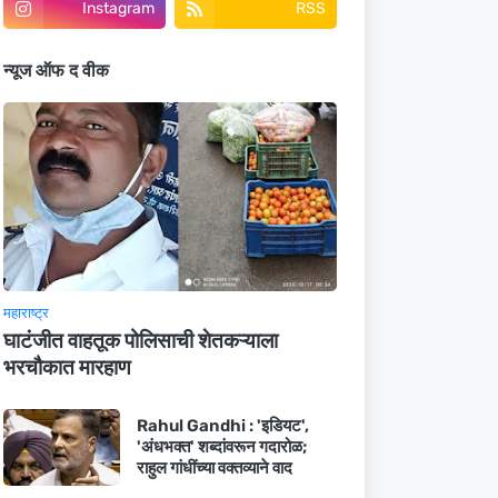
Instagram
RSS
न्यूज ऑफ द वीक
महाराष्ट्र
घाटंजीत वाहतूक पोलिसाची शेतकऱ्याला
भरचौकात मारहाण
Rahul Gandhi : 'इडियट',
'अंधभक्त' शब्दांवरून गदारोळ;
राहुल गांधींच्या वक्तव्याने वाद