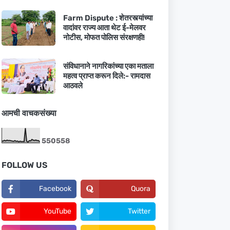
Farm Dispute : शेतरस्त्यांच्या
वादांवर राज्य आता थेट ई-मेलवर
नोटीस, मोफत पोलिस संरक्षणही!
संविधानाने नागरिकांच्या एका मताला
महत्व प्राप्त करून दिले:- रामदास
आठवले
आमची वाचकसंख्या
5
5
0
5
5
8
FOLLOW US
Facebook
Quora
YouTube
Twitter