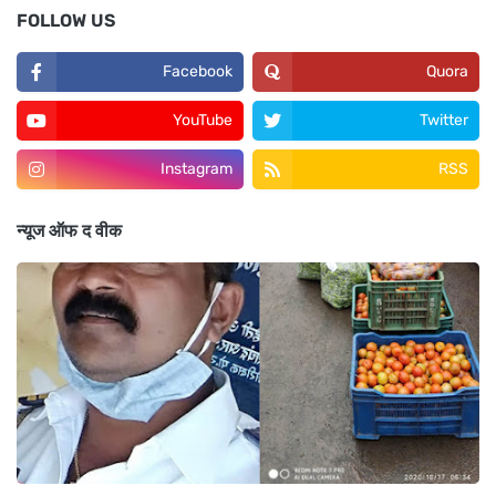
FOLLOW US
Facebook
Quora
YouTube
Twitter
Instagram
RSS
न्यूज ऑफ द वीक