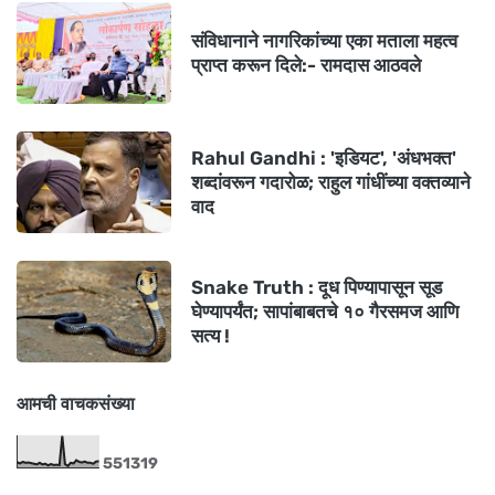
संविधानाने नागरिकांच्या एका मताला महत्व
प्राप्त करून दिले:- रामदास आठवले
Rahul Gandhi : 'इडियट', 'अंधभक्त'
शब्दांवरून गदारोळ; राहुल गांधींच्या वक्तव्याने
वाद
Snake Truth : दूध पिण्यापासून सूड
घेण्यापर्यंत; सापांबाबतचे १० गैरसमज आणि
सत्य !
आमची वाचकसंख्या
5
5
1
3
1
9