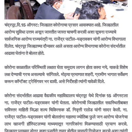
चंद्रपूर,दि.15 ऑगस्ट: जिल्ह्यात कोरोनाचा प्रसार आवाक्यात आहे. जिल्ह्यातील
आरोग्य सुविधा उत्तम असून जास्तीत जास्त चाचणी करावी अशा सूचना राज्याचे
सार्वजनिक आरोग्य राज्यमंत्री ना. राजेंद्र पाटील-यड्रावकर यांनी आरोग्य विभागाला
दिलेत. चंद्रपूर जिल्ह्याच्या दौऱ्यावर आले असता आरोग्य विभागाचा कोरोना संदर्भातील
आढावा घेतांना ते बोलत होते.
कोरोना काळातील परिस्थिती लक्षात घेता समुदाय लागन होता कामा नये, याकडे विशेष
लक्ष देण्याची गरच असल्याचे सांगितले. मोठ्या प्रमाणात शहरी, ग्रामीण भागात सर्वेक्षण
करून कॉन्टॅक्ट ट्रेसिंगवर भर द्यावी. असे निर्देशही त्यांनी यावेळी दिले.
कोरोना संदर्भातील आढावा वैद्यकीय महाविद्यालय चंद्रपूर येथे दिनांक 15 ऑगस्टला
ना. राजेंद्र पाटील-यड्रावकर यांनी घेतला. कोरोनाची जिल्ह्यातील सद्यस्थितीबाबत
सविस्तर माहिती जिल्हा शल्य चिकित्सक डॉ. निवृत्ती राठोड यांनी सादर केली. ना.
राजेंद्र पाटील-यड्रावकर यांनी बोलतांना महात्मा ज्योतिबा फुले जन आरोग्य योजनेचा
लाभ खाजगी हॉस्पिटलच्या माध्यमातून नागरिकांना मिळण्यासाठी प्रयत्न करावे.
जिल्ह्यात प्लाझमा डोनर कशा पद्धतीने तयार होतील यासाठी नियोजन करावे अशा त्यांनी