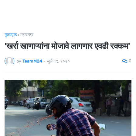
मुख्यपृष्ठ
महाराष्ट्र
'खर्रा खाणाऱ्यांना मोजावे लागणार एवढी रक्कम'
0
by
TeamM24
-
जुलै १९, २०२०