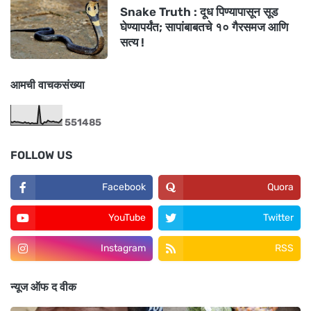
Snake Truth : दूध पिण्यापासून सूड
घेण्यापर्यंत; सापांबाबतचे १० गैरसमज आणि
सत्य !
आमची वाचकसंख्या
5
5
1
4
8
5
FOLLOW US
Facebook
Quora
YouTube
Twitter
Instagram
RSS
न्यूज ऑफ द वीक