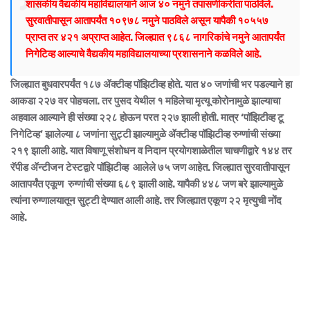
शासकीय वैद्यकीय महाविद्यालयाने आज ४० नमुने तपासणीकरीता पाठविले.
सुरवातीपासून आतापर्यंत १०९७८ नमुने पाठविले असून यापैकी १०५५७
प्राप्त तर ४२१ अप्राप्त आहेत. जिल्ह्यात ९८६८ नागरिकांचे नमुने आतापर्यंत
निगेटिव्ह आल्याचे वैद्यकीय महाविद्यालयाच्या प्रशासनाने कळविले आहे.
जिल्ह्यात बुधवारपर्यंत १८७ ॲक्टीव्ह पॉझिटीव्ह होते. यात ४० जणांची भर पडल्याने हा
आकडा २२७ वर पोहचला. तर पुसद येथील १ महिलेचा मृत्यू कोरोनामुळे झाल्याचा
अहवाल आल्याने ही संख्या २२८ होऊन परत २२७ झाली होती. मात्र ‘पॉझिटीव्ह टू
निगेटिव्ह’ झालेल्या ८ जणांना सुट्टी झाल्यामुळे ॲक्टीव्ह पॉझिटीव्ह रुग्णांची संख्या
२१९ झाली आहे. यात विषाणू संशोधन व निदान प्रयोगशाळेतील चाचणीद्वारे १४४ तर
रॅपीड ॲन्टीजन टेस्टद्वारे पॉझिटीव्ह आलेले ७५ जण आहेत. जिल्ह्यात सुरवातीपासून
आतापर्यंत एकूण रुग्णांची संख्या ६८९ झाली आहे. यापैकी ४४८ जण बरे झाल्यामुळे
त्यांना रुग्णालयातून सुट्टी देण्यात आली आहे. तर जिल्ह्यात एकूण २२ मृत्युची नोंद
आहे.