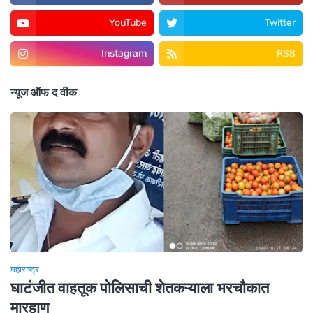
YouTube
Twitter
Instagram
RSS
न्यूज ऑफ द वीक
महाराष्ट्र
घाटंजीत वाहतूक पोलिसाची शेतकऱ्याला भरचौकात
मारहाण