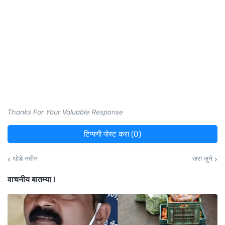
Thanks For Your Valuable Response
टिप्पणी पोस्ट करा (0)
थोडे नवीन
जरा जुने
वाचनीय बातम्या !