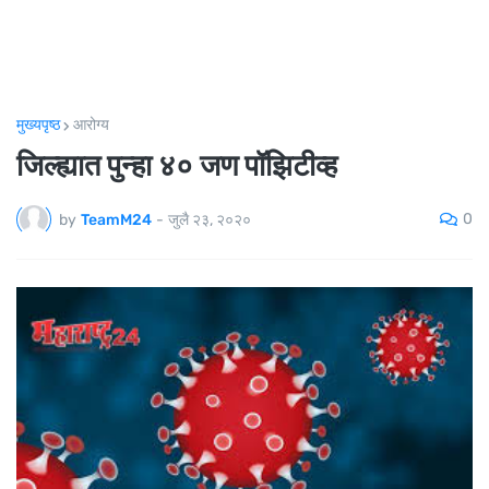
मुख्यपृष्ठ
आरोग्य
जिल्ह्यात पुन्हा ४० जण पॉझिटीव्ह
0
by
TeamM24
-
जुलै २३, २०२०