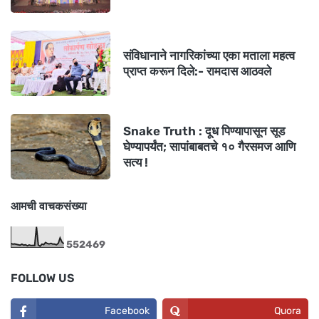
संविधानाने नागरिकांच्या एका मताला महत्व
प्राप्त करून दिले:- रामदास आठवले
Snake Truth : दूध पिण्यापासून सूड
घेण्यापर्यंत; सापांबाबतचे १० गैरसमज आणि
सत्य !
आमची वाचकसंख्या
5
5
2
4
6
9
FOLLOW US
Facebook
Quora