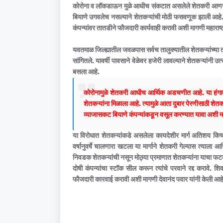
कोरोना व लॉकडाऊन मुळे आधीच संकटात असलेले शेतकरी आणखी ए
बियाणे उगवलेच नसल्याने शेतकऱ्यांची मोठी फसवणूक झाली आहे.
कंपन्यांवर तातडीने फौजदारी कार्यवाही करावी अशी मागणी महाराष्ट्र
यवतमाळ जिल्ह्यातील जवळपास सर्वच तालुक्यातील शेतकऱ्यांच्या तक्
सांगितले. यावर्षी पावसाने वेळेवर हजेरी लावल्याने शेतकऱ्यांनी उ
बसला आहे.
कोरोनामुळे शेतकरी आधीच आर्थिक अडचणीत आहे. या हंगामा
शेतकऱ्यांना मिळाला आहे. त्यामुळे आता दुबार पेरणीसाठी शेतक
व्याजासकट बियाणे कंपन्यांकडून वसूल करण्यात यावा अशी माग
या विरोधात शेतकऱ्यांकडे असलेला कायदेशीर मार्ग अतिशय किच
वर्षानुवर्षे चालणारा खटला या मार्गाने शेतकरी गेल्यास त्याल
निवडक शेतकऱ्यांची नसून मोठ्या प्रमाणात शेतकऱ्यांना याचा फ
दोषी कंपन्यांचा स्टॉक सील करून त्यांचे परवाने रद्द करावे. श
फौजदारी कारवाई करावी अशी मागणी देवानंद पवार यांनी केली आह