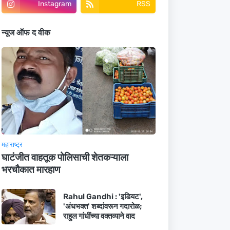
Instagram
RSS
न्यूज ऑफ द वीक
महाराष्ट्र
घाटंजीत वाहतूक पोलिसाची शेतकऱ्याला
भरचौकात मारहाण
Rahul Gandhi : 'इडियट',
'अंधभक्त' शब्दांवरून गदारोळ;
राहुल गांधींच्या वक्तव्याने वाद