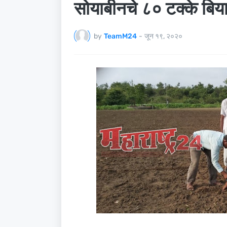
सोयाबीनचे ८० टक्के बिय
by
TeamM24
-
जून १९, २०२०