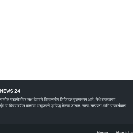
NEWS 24
ाज्यातील घडामोडींवर लक्ष ठेवणारे विश्वसनीय डिजिटल वृत्तमाध्यम आहे. येथे राजकारण,
ाईम या विषयावरील बातम्या अचूकपणे प्रसिद्ध केल्या जातात. सत्य, तत्परता आणि पारदर्शकता
Home
About Us