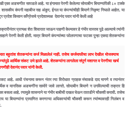
का अडचणीत सापडले आहे. या हंगामात पेरणी केलेल्या सोयाबीन बियाण्यांपैकी ८० टक्के
 शासकीय कंपनी महाबीज सह अंकुर, ईगल या कंपन्यांचीही बियाणे निकृष्ट निघाले आहेत. या
 प्रदेश किसान काँग्रेसचे प्रदेशाध्यक्ष देवानंद पवार यांनी केली आहे
रारीनंतर प्रत्यक्ष शेत शिवारात जाऊन पाहणी केल्यावर हे गंभीर वास्तव पुढे आल्याचे त्यांनी
त्साहाने पेरणी केली होती. मात्र बियाणे कंपन्यांच्या फोलपणाचा फटका पुन्हा एकदा शेतकऱ्यांना
त बहुतांश शेतकऱ्यांना कर्ज मिळालेलं नाही. तसेच कर्जमाफीचा लाभ देखील मोजक्याच
ऱ्यांपुढे आर्थिक संकट उभे झाले आहे. शेतकऱ्यांना लागलेला संपूर्ण मशागत व पेरणीचा खर्च
णीही देवानंद पवार यांनी केली.
कट आहे. आधी पंचनामा करून नंतर त्या विरोधात ग्राहक मंचाकडे दाद मागणे व त्यानंतर
ा आर्थिक व मानसिक अडचणींना सामोरे जावे लागते. सोयाबीन बियाणे न उगविल्याची तक्रार हि
टका बसला आहे. त्यामुळे शासनाने या गंभीर बाबीची दखल घेऊन तातडीने चौकशी करावी. तसेच
िवाय या बियाण्यांना प्रमाणित करणाऱ्या अधिकाऱ्यांची चौकशी करून त्यांच्यावरही निलंबन व
े.