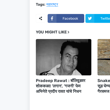
Tags:
महाराष्ट्र
Facebook
Twitte
YOU MIGHT LIKE
Pradeep Rawat : बॉलिवूडवर
Snake T
शोककळा! ‘लगान’, ‘गजनी’ फेम
सूड घेण्य
अभिनेते प्रदीप रावत यांचे निधन
गैरसमज 