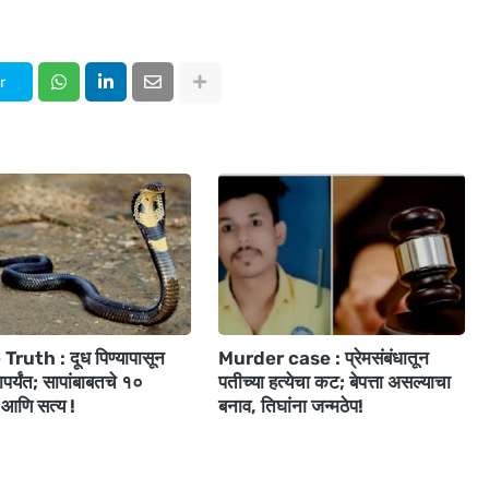
r
ruth : दूध पिण्यापासून
Murder case : प्रेमसंबंधातून
ापर्यंत; सापांबाबतचे १०
पतीच्या हत्येचा कट; बेपत्ता असल्याचा
आणि सत्य !
बनाव, तिघांना जन्मठेप!