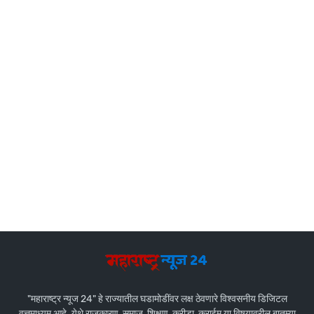
"महाराष्ट्र न्यूज 24" हे राज्यातील घडामोडींवर लक्ष ठेवणारे विश्वसनीय डिजिटल
वृत्तमाध्यम आहे. येथे राजकारण, समाज, शिक्षण, क्रीडा, क्राईम या विषयावरील बातम्या