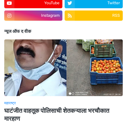
YouTube
Twitter
Instagram
RSS
न्यूज ऑफ द वीक
महाराष्ट्र
घाटंजीत वाहतूक पोलिसाची शेतकऱ्याला भरचौकात
मारहाण