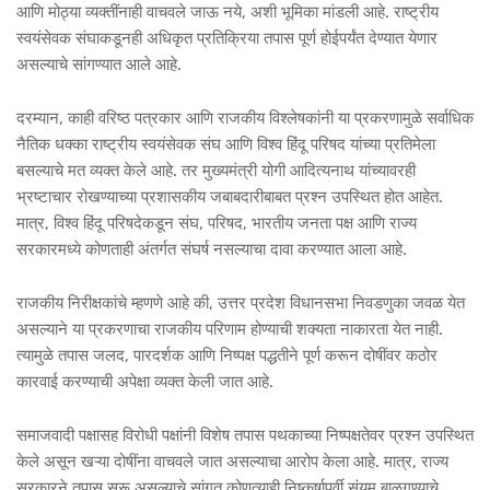
आणि मोठ्या व्यक्तींनाही वाचवले जाऊ नये, अशी भूमिका मांडली आहे. राष्ट्रीय
स्वयंसेवक संघाकडूनही अधिकृत प्रतिक्रिया तपास पूर्ण होईपर्यंत देण्यात येणार
असल्याचे सांगण्यात आले आहे.
दरम्यान, काही वरिष्ठ पत्रकार आणि राजकीय विश्लेषकांनी या प्रकरणामुळे सर्वाधिक
नैतिक धक्का राष्ट्रीय स्वयंसेवक संघ आणि विश्व हिंदू परिषद यांच्या प्रतिमेला
बसल्याचे मत व्यक्त केले आहे. तर मुख्यमंत्री योगी आदित्यनाथ यांच्यावरही
भ्रष्टाचार रोखण्याच्या प्रशासकीय जबाबदारीबाबत प्रश्न उपस्थित होत आहेत.
मात्र, विश्व हिंदू परिषदेकडून संघ, परिषद, भारतीय जनता पक्ष आणि राज्य
सरकारमध्ये कोणताही अंतर्गत संघर्ष नसल्याचा दावा करण्यात आला आहे.
राजकीय निरीक्षकांचे म्हणणे आहे की, उत्तर प्रदेश विधानसभा निवडणुका जवळ येत
असल्याने या प्रकरणाचा राजकीय परिणाम होण्याची शक्यता नाकारता येत नाही.
त्यामुळे तपास जलद, पारदर्शक आणि निष्पक्ष पद्धतीने पूर्ण करून दोषींवर कठोर
कारवाई करण्याची अपेक्षा व्यक्त केली जात आहे.
समाजवादी पक्षासह विरोधी पक्षांनी विशेष तपास पथकाच्या निष्पक्षतेवर प्रश्न उपस्थित
केले असून खऱ्या दोषींना वाचवले जात असल्याचा आरोप केला आहे. मात्र, राज्य
सरकारने तपास सुरू असल्याचे सांगत कोणत्याही निष्कर्षापूर्वी संयम बाळगण्याचे