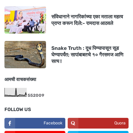
संविधानाने नागरिकांच्या एका मताला महत्व
प्राप्त करून दिले:- रामदास आठवले
Snake Truth : दूध पिण्यापासून सूड
घेण्यापर्यंत; सापांबाबतचे १० गैरसमज आणि
सत्य !
आमची वाचकसंख्या
5
5
2
0
0
9
FOLLOW US
Facebook
Quora