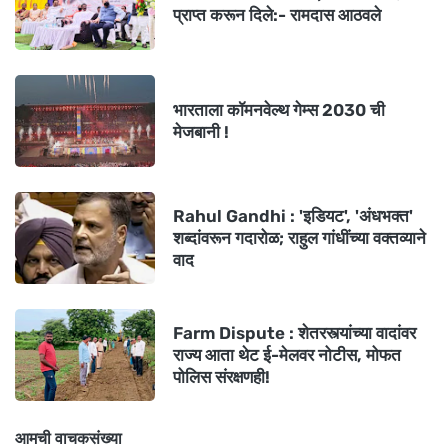
प्राप्त करून दिले:- रामदास आठवले
भारताला कॉमनवेल्थ गेम्स 2030 ची
मेजबानी !
Rahul Gandhi : 'इडियट', 'अंधभक्त'
शब्दांवरून गदारोळ; राहुल गांधींच्या वक्तव्याने
वाद
Farm Dispute : शेतरस्त्यांच्या वादांवर
राज्य आता थेट ई-मेलवर नोटीस, मोफत
पोलिस संरक्षणही!
आमची वाचकसंख्या