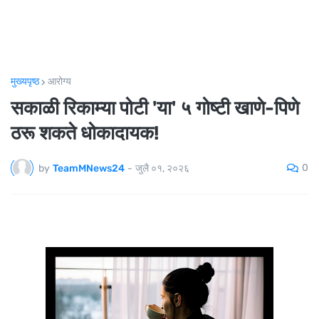
मुख्यपृष्ठ
आरोग्य
सकाळी रिकाम्या पोटी 'या' ५ गोष्टी खाणे-पिणे
ठरू शकते धोकादायक!
0
by
TeamMNews24
-
जुलै ०१, २०२६