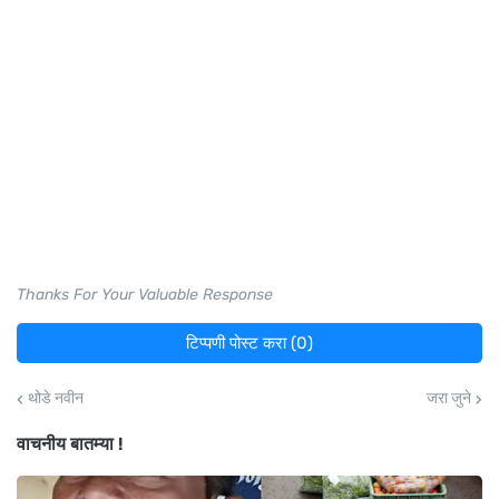
Thanks For Your Valuable Response
टिप्पणी पोस्ट करा (0)
थोडे नवीन
जरा जुने
वाचनीय बातम्या !