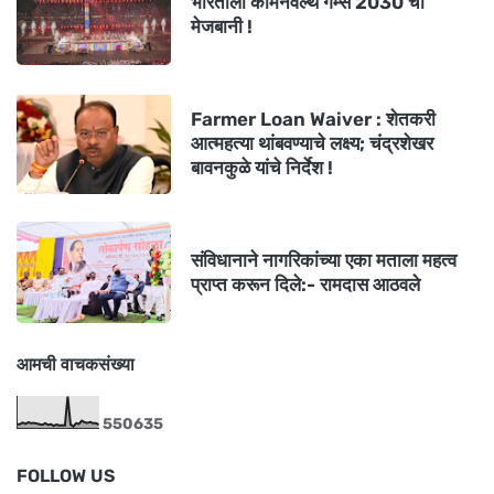
भारताला कॉमनवेल्थ गेम्स 2030 ची
मेजबानी !
Farmer Loan Waiver : शेतकरी
आत्महत्या थांबवण्याचे लक्ष्य; चंद्रशेखर
बावनकुळे यांचे निर्देश !
संविधानाने नागरिकांच्या एका मताला महत्व
प्राप्त करून दिले:- रामदास आठवले
आमची वाचकसंख्या
5
5
0
6
3
5
FOLLOW US