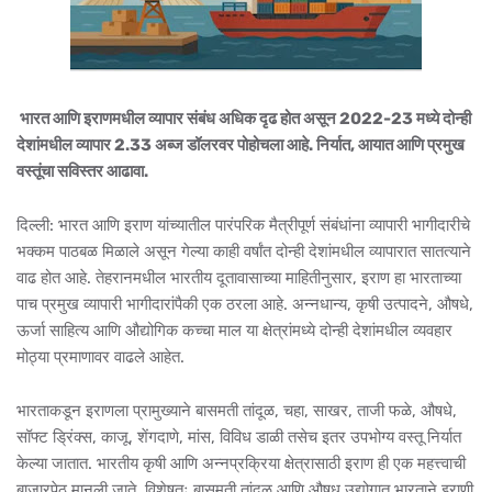
भारत आणि इराणमधील व्यापार संबंध अधिक दृढ होत असून 2022-23 मध्ये दोन्ही
देशांमधील व्यापार 2.33 अब्ज डॉलरवर पोहोचला आहे. निर्यात, आयात आणि प्रमुख
वस्तूंचा सविस्तर आढावा.
दिल्ली: भारत आणि इराण यांच्यातील पारंपरिक मैत्रीपूर्ण संबंधांना व्यापारी भागीदारीचे
भक्कम पाठबळ मिळाले असून गेल्या काही वर्षांत दोन्ही देशांमधील व्यापारात सातत्याने
वाढ होत आहे. तेहरानमधील भारतीय दूतावासाच्या माहितीनुसार, इराण हा भारताच्या
पाच प्रमुख व्यापारी भागीदारांपैकी एक ठरला आहे. अन्नधान्य, कृषी उत्पादने, औषधे,
ऊर्जा साहित्य आणि औद्योगिक कच्चा माल या क्षेत्रांमध्ये दोन्ही देशांमधील व्यवहार
मोठ्या प्रमाणावर वाढले आहेत.
भारताकडून इराणला प्रामुख्याने बासमती तांदूळ, चहा, साखर, ताजी फळे, औषधे,
सॉफ्ट ड्रिंक्स, काजू, शेंगदाणे, मांस, विविध डाळी तसेच इतर उपभोग्य वस्तू निर्यात
केल्या जातात. भारतीय कृषी आणि अन्नप्रक्रिया क्षेत्रासाठी इराण ही एक महत्त्वाची
बाजारपेठ मानली जाते. विशेषतः बासमती तांदूळ आणि औषध उद्योगात भारताने इराणी