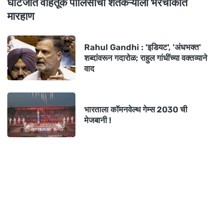
घाटंजीत वाहतूक पोलिसाची शेतकऱ्याला भरचौकात
मारहाण
Rahul Gandhi : 'इडियट', 'अंधभक्त'
शब्दांवरून गदारोळ; राहुल गांधींच्या वक्तव्याने
वाद
भारताला कॉमनवेल्थ गेम्स 2030 ची
मेजबानी !