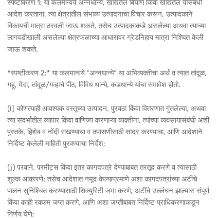
स्पष्टीकरण 1: या कलमान्वये अन्नधान्ये, खाद्यतेल बियाणे किंवा खाद्यतेल यांसंबंधी
आदेश करताना, त्या क्षेत्रातील संभाव्य उत्पादनाचा विचार करून, उत्पादकाने
विकायची मात्रा ठरवली जाऊ शकते, तसेच उत्पादकाकडे असलेल्या अथवा त्याच्या
लागवडीखाली असलेल्या क्षेत्रफळाच्या आधारावर ग्रेडनिहाय मात्रा निश्चित केली
जाऊ शकते.
*स्पष्टीकरण 2:* या कलमान्वये “अन्नधान्ये” या अभिव्यक्तीचा अर्थ व त्यात तांदूळ,
गहू, मैदा, तांदूळ/गव्हाचे पीठ, विविध धान्ये, कडधान्ये यांचा समावेश होतो.
(i) कोणत्याही आवश्यक वस्तूच्या उत्पादन, पुरवठा किंवा वितरणात गुंतलेल्या, अथवा
त्या संदर्भातील व्यापार किंवा वाणिज्य करणाऱ्या व्यक्तींना, त्यांच्या व्यवसायासंबंधी अशी
पुस्तके, हिशेब व नोंदी राखण्याचा व तपासणीसाठी सादर करण्याचा, आणि आदेशाने
निर्दिष्ट केलेली माहिती पुरवण्याचा निर्देश;
(j) परवाने, परमीट्स किंवा इतर कागदपत्रे देण्याबाबत तरतूद करणे व त्यासाठी
शुल्क आकारणे; तसेच आदेशात नमूद केल्याप्रमाणे अशा कागदपत्रांच्या अटींचे
पालन सुनिश्चित करण्यासाठी सिक्युरिटी जमा करणे, अटींचे उल्लंघन झाल्यास संपूर्ण
किंवा काही रक्कम जप्त करणे, आणि अशा जप्तीबाबत निर्दिष्ट प्राधिकरणाकडून
निर्णय घेणे;