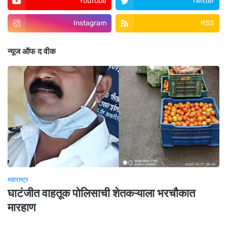
YouTube
Twitter
Instagram
RSS
न्यूज ऑफ द वीक
महाराष्ट्र
घाटंजीत वाहतूक पोलिसाची शेतकऱ्याला भरचौकात
मारहाण