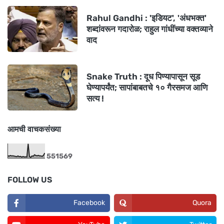
Rahul Gandhi : 'इडियट', 'अंधभक्त'
शब्दांवरून गदारोळ; राहुल गांधींच्या वक्तव्याने
वाद
Snake Truth : दूध पिण्यापासून सूड
घेण्यापर्यंत; सापांबाबतचे १० गैरसमज आणि
सत्य !
आमची वाचकसंख्या
5
5
1
5
6
9
FOLLOW US
Facebook
Quora