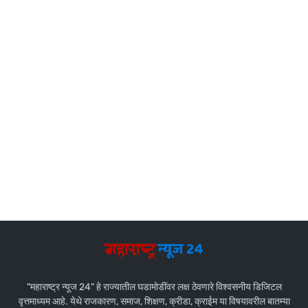
"महाराष्ट्र न्यूज 24" हे राज्यातील घडामोडींवर लक्ष ठेवणारे विश्वसनीय डिजिटल
वृत्तमाध्यम आहे. येथे राजकारण, समाज, शिक्षण, क्रीडा, क्राईम या विषयावरील बातम्या