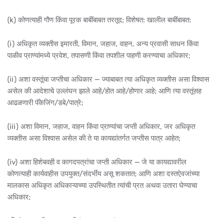
(k) कोणत्याही गौण किंवा पूरक बाबींबाबत तरतूद; विशेषत: खालील बाबींबाबत:
(i) अधिकृत व्यक्तीस इमारती, विमान, जहाज, वाहन, अन्य प्रवासी साधन किंवा
पाळीव प्राण्यांमध्ये प्रवेश, तपासणी किंवा तपशील पाहणी करण्याचा अधिकार;
(ii) अशा वस्तूंचा जप्तीचा अधिकार — ज्याबाबत त्या अधिकृत व्यक्तीस असा विश्वास
असेल की आदेशाचे उल्लंघन झाले आहे/होत आहे/होणार आहे; आणि त्या वस्तूंसह
आढळणारी पॅकेजिंग/डबे/पात्रे;
(iii) अशा विमान, जहाज, वाहन किंवा प्राण्यांचा जप्ती अधिकार, जर अधिकृत
व्यक्तीस असा विश्वास असेल की ते या कायद्यांतर्गत जप्तीस पात्र आहेत;
(iv) अशा हिशेबवही व कागदपत्रांचा जप्ती अधिकार — जे या कायद्यावरील
कोणत्याही कार्यवाहीस उपयुक्त/संदर्भीय असू शकतात; आणि अशा दस्तऐवजांच्या
मालकास अधिकृत अधिकाऱ्याच्या उपस्थितीत त्यांची प्रत अथवा उतारा घेण्याचा
अधिकार;