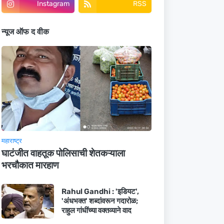
Instagram
RSS
न्यूज ऑफ द वीक
महाराष्ट्र
घाटंजीत वाहतूक पोलिसाची शेतकऱ्याला
भरचौकात मारहाण
Rahul Gandhi : 'इडियट',
'अंधभक्त' शब्दांवरून गदारोळ;
राहुल गांधींच्या वक्तव्याने वाद