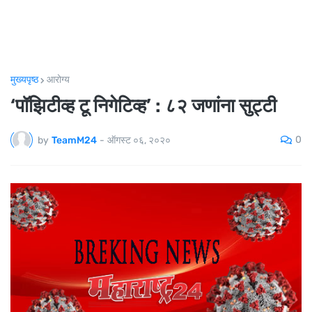
मुख्यपृष्ठ
आरोग्य
‘पॉझिटीव्ह टू निगेटिव्ह’ : ८२ जणांना सुट्टी
0
by
TeamM24
-
ऑगस्ट ०६, २०२०