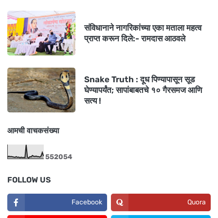
संविधानाने नागरिकांच्या एका मताला महत्व
प्राप्त करून दिले:- रामदास आठवले
Snake Truth : दूध पिण्यापासून सूड
घेण्यापर्यंत; सापांबाबतचे १० गैरसमज आणि
सत्य !
आमची वाचकसंख्या
5
5
2
0
5
4
FOLLOW US
Facebook
Quora