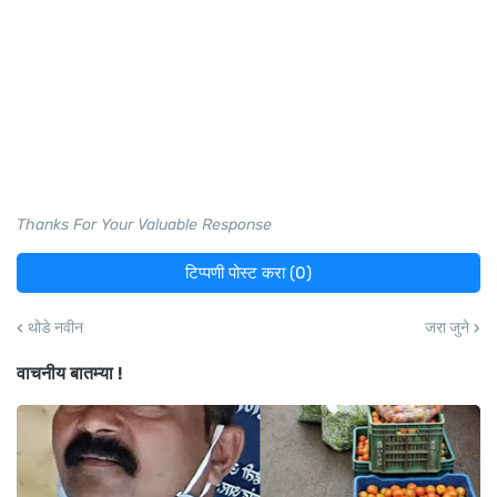
Thanks For Your Valuable Response
टिप्पणी पोस्ट करा (0)
थोडे नवीन
जरा जुने
वाचनीय बातम्या !