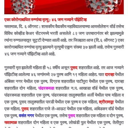
एका कोरोनाबाधित रुग्णांचा मृत्यु ; ४६ जण नव्याने पॉझेटिव्ह
यवतमाळ, दि. ६ ऑगस्ट : शासकीय वैद्यकीय महाविद्यालयाच्या आयसोलेशन वॉर्ड तसेच
विविध कोव्हीड केअर सेंटरमध्ये भरती असलेले ८२ जण उपचारानंतर बरे झाल्यामुळे
त्यांना रुग्णालयातून सुट्टी देण्यात आली आहे. तर जिल्ह्यात आज (दि.६ ऑगस्ट ) एका
कारोनाबाधित रुग्णांचा मृत्यु झाल्याने मृत्युची एकूण संख्या ३७ झाली आहे. तसेच गुरुवारी
४६ जण नव्याने पॉझिटीव्ह आले आहे.
गुरुवारी मृत झालेली महिला ही ५८ वर्षीय असून
पुसद
शहरातील आहे. तर आज नव्याने
पॉझिटीव्ह आलेल्या ४६ जणांमध्ये २७ पुरुष आणि १९ महिला आहेत. यात
दारव्हा
येथील
अंबिका नगर येथील एक पुरुष, दिग्रस शहरातील पाटीपुरा येथील एक पुरुष, दारव्हा
शहरातील दोन महिला,
पांढरकवडा
शहरातील न.प. आखाडा वॉर्ड येथील एक पुरुष,
पांढरकवडा शहरातील एक पुरुष, पांढरकवडा तालुक्यातील अर्ली येथील पाच महिला व
एक पुरुष, पुसद तालुक्यातील पारडी येथील एक पुरुष व एक महिला,
श्रीरामपूर
येथील
एक महिला,
पुसद
शहरातील राजे ले-आऊट येथील एक महिला, आंबेडकर वॉर्ड येथील
एक पुरुष,
वसंत नगर
येथील एक पुरुष, तसेच
पुसद
शहरातील एक महिला व दोन पुरुष,
यवतमाळ
शहरातील दोन महिला व एक पुरुष, लोखंडी पुल येथील एक पुरुष, तेलीपुरा