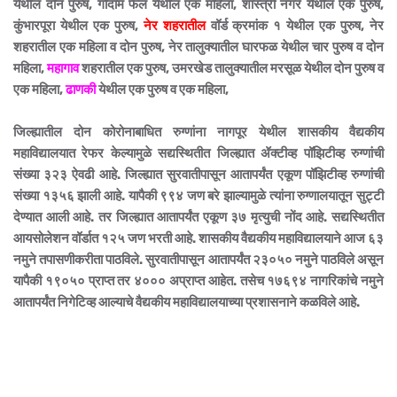
येथील दोन पुरुष, गोदाम फैल येथील एक महिला, शास्त्री नगर येथील एक पुरुष,
कुंभारपूरा येथील एक पुरुष,
नेर शहरातील
वॉर्ड क्रमांक १ येथील एक पुरुष, नेर
शहरातील एक महिला व दोन पुरुष, नेर तालुक्यातील घारफळ येथील चार पुरुष व दोन
महिला,
महागाव
शहरातील एक पुरुष, उमरखेड तालुक्यातील मरसूळ येथील दोन पुरुष व
एक महिला,
ढाणकी
येथील एक पुरुष व एक महिला,
जिल्ह्यातील दोन कोरोनाबाधित रुग्णांना नागपूर येथील शासकीय वैद्यकीय
महाविद्यालयात रेफर केल्यामुळे सद्यस्थितीत जिल्ह्यात ॲक्टीव्ह पॉझिटीव्ह रुग्णांची
संख्या ३२३ ऐवढी आहे. जिल्ह्यात सुरवातीपासून आतापर्यंत एकूण पॉझिटीव्ह रुग्णांची
संख्या १३५६ झाली आहे. यापैकी ९९४ जण बरे झाल्यामुळे त्यांना रुग्णालयातून सुट्टी
देण्यात आली आहे. तर जिल्ह्यात आतापर्यंत एकूण ३७ मृत्युची नोंद आहे. सद्यस्थितीत
आयसोलेशन वॉर्डात १२५ जण भरती आहे. शासकीय वैद्यकीय महाविद्यालयाने आज ६३
नमुने तपासणीकरीता पाठविले. सुरवातीपासून आतापर्यंत २३०५० नमुने पाठविले असून
यापैकी १९०५० प्राप्त तर ४००० अप्राप्त आहेत. तसेच १७६९४ नागरिकांचे नमुने
आतापर्यंत निगेटिव्ह आल्याचे वैद्यकीय महाविद्यालयाच्या प्रशासनाने कळविले आहे.