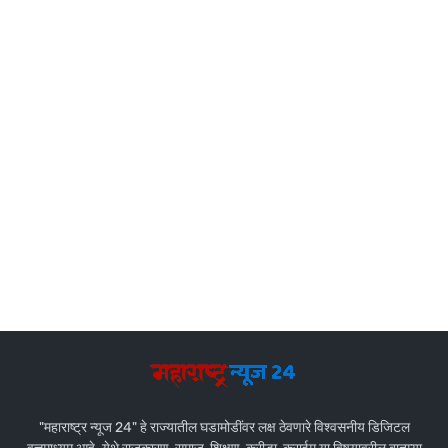
"महाराष्ट्र न्यूज 24" हे राज्यातील घडामोडींवर लक्ष ठेवणारे विश्वसनीय डिजिटल