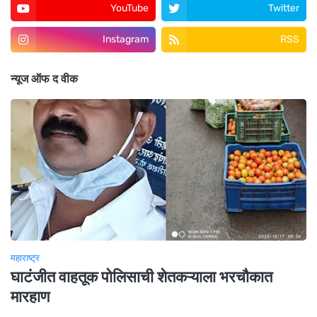
YouTube
Twitter
Instagram
RSS
न्यूज ऑफ द वीक
महाराष्ट्र
घाटंजीत वाहतूक पोलिसाची शेतकऱ्याला भरचौकात
मारहाण