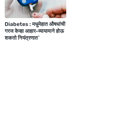
Diabetes : मधुमेहात औषधांची
गरज केव्हा आहार-व्यायामाने होऊ
शकतो नियंत्रणात`